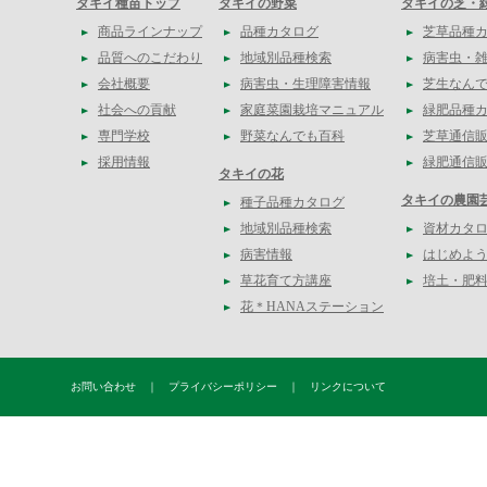
タキイ種苗トップ
タキイの野菜
タキイの芝・
商品ラインナップ
品種カタログ
芝草品種
品質へのこだわり
地域別品種検索
病害虫・
会社概要
病害虫・生理障害情報
芝生なん
社会への貢献
家庭菜園栽培マニュアル
緑肥品種
専門学校
野菜なんでも百科
芝草通信
採用情報
緑肥通信
タキイの花
タキイの農園
種子品種カタログ
地域別品種検索
資材カタ
病害情報
はじめよう
草花育て方講座
培土・肥
花＊HANAステーション
お問い合わせ
｜
プライバシーポリシー
｜
リンクについて