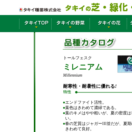
トールフェスク
ミレニアム
Millennium
耐寒性・耐暑性に優れる
!
●
エンドファイト活性。
●
葉色はきわめて濃緑である。
●
葉のキメはやや粗いが、夏の密度は
い。
●
春の芝質はジャガーIII並だが、夏
きわめて良好。