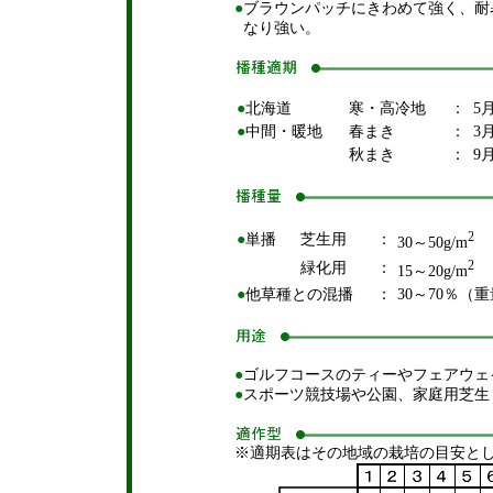
●
ブラウンパッチにきわめて強く、耐
なり強い。
●
北海道
寒・高冷地
：
5
●
中間・暖地
春まき
：
3
秋まき
：
9
2
●
単播
芝生用
：
30～50g/m
2
緑化用
：
15～20g/m
●
他草種との混播
：
30～70％（
●
ゴルフコースのティーやフェアウェ
●
スポーツ競技場や公園、家庭用芝生
※適期表はその地域の栽培の目安と