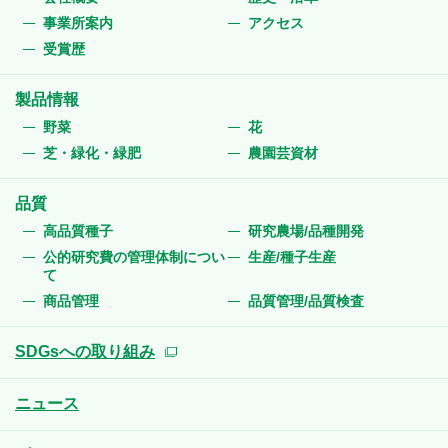
事業所案内
アクセス
受賞歴
製品情報
野菜
花
芝・緑化・緑肥
農園芸資材
品質
高品質種子
研究農場/品種開発
公的研究費の管理体制につい
生産/種子生産
て
商品管理
品質管理/品質検査
SDGsへの取り組み
ニュース