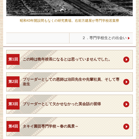
昭和43年開設間もなくの研究農場。右前方建屋が専門学校若葉寮
２．専門学校生との出会い
第1回
この時は晩年校長になるとは思っていませんでした。
ブリーダーとしての恩師は治田先生や先輩社員、そして専
第2回
攻生
第3回
ブリーダーとして欠かせなかった英会話の習得
第4回
タキイ園芸専門学校～春の風景～