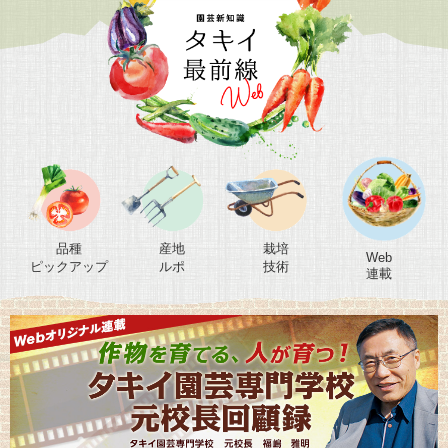
品種
産地
栽培
Web
ピックアップ
ルポ
技術
連載