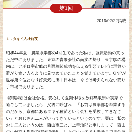
第1回
2016/02/22掲載
１．
タキイ入社前夜
昭和44年夏、農業系学部の4回生であった私は、就職活動の真っ
ただ中にありました。東京の青果会社の面接の帰り、東京駅の構
内は、アポロ宇宙船の月面着陸成功を伝える街頭テレビに群衆が
群がり食い入るように見つめていたことを覚えています。GNPが
世界第２位となり好景気に沸く日本は、今では考えられない売り
手市場でありました。
就職試験は全社合格。安心して夏期休暇を故郷鳥取県の実家で
過ごしていましたら、父親に呼ばれ、「お前は農学部を卒業する
のだから、京都にあるタキイ種苗という会社を受験してきなさ
い」とおじさん二人がいってきているというのです。実は、私の
おじ二人というのは、西山市三と川上幸治郎と申しまして、西山
先生が京大教授で植物遺伝学、川上先生は名城大学学長で馬鈴薯