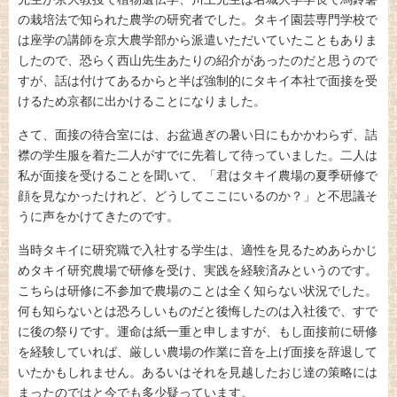
の栽培法で知られた農学の研究者でした。タキイ園芸専門学校で
は座学の講師を京大農学部から派遣いただいていたこともありま
したので、恐らく西山先生あたりの紹介があったのだと思うので
すが、話は付けてあるからと半ば強制的にタキイ本社で面接を受
けるため京都に出かけることになりました。
さて、面接の待合室には、お盆過ぎの暑い日にもかかわらず、詰
襟の学生服を着た二人がすでに先着して待っていました。二人は
私が面接を受けることを聞いて、「君はタキイ農場の夏季研修で
顔を見なかったけれど、どうしてここにいるのか？」と不思議そ
うに声をかけてきたのです。
当時タキイに研究職で入社する学生は、適性を見るためあらかじ
めタキイ研究農場で研修を受け、実践を経験済みというのです。
こちらは研修に不参加で農場のことは全く知らない状況でした。
何も知らないとは恐ろしいものだと後悔したのは入社後で、すで
に後の祭りです。運命は紙一重と申しますが、もし面接前に研修
を経験していれば、厳しい農場の作業に音を上げ面接を辞退して
いたかもしれません。あるいはそれを見越したおじ達の策略には
まったのではと今でも多少疑っています。