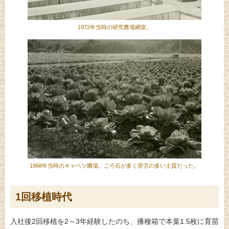
1972年当時の研究農場網室。
1968年当時のキャベツ圃場。ごろ石が多く苦労の多い土質だった。
1回移植時代
入社後2回移植を2～3年経験したのち、播種箱で本葉1.5枚に育苗