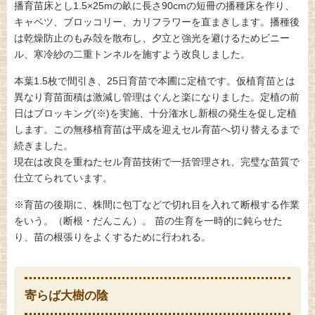
播育苗床とし1.5×25mの畝に長さ90cmの短冊の播種床を作り、
キャベツ、ブロッコリー、カリフラワーを直まきします。播種後
は乾燥防止のもみ殻を散布し、夕立と強光を避けるためビニー
ル、寒冷紗の二重トンネルを施すよう改良しました。
本葉1.5枚で間引き、25日育苗で本圃に定植です。仮植育苗とは
異なり育苗面積は激減し管理はぐんと楽になりました。定植の前
日はブロッキング(※)を実施、十分潅水し新根の発生を促し定植
します。この無移植育苗は平成を迎えセル育苗へ切り替えるまで
続きました。
現在は改良を重ねたセル育苗技術で一括管理され、完璧な苗質で
仕立てられています。
※育苗の後期に、株間に包丁などで切れ目を入れて断根する作業
をいう。（断根・だんこん）。 苗の生育を一時的に鈍らせた
り、苗の根張りをよくするために行われる。
寄らば大樹の陰