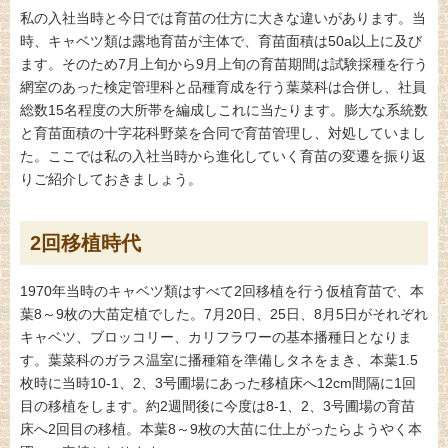
私の入社当時と今日では育苗の仕方に大きな違いがあります。当
時、キャベツ類は露地育苗が主体で、育苗面積は50a以上に及び
ます。そのため7月上旬から9月上旬の育苗期間は試験採種を行う
網室のあった検定管理科と品種育成を行う葉菜科は合併し、社員
総数15名程度の大所帯を編成しこれに当たります。膨大な系統数
と育苗面積の十字花科野菜を合同で育苗管理し、対処していまし
た。ここでは私の入社当時から進化していく育苗の変遷を振り返
りご紹介しておきましょう。
2回移植時代
1970年当時のキャベツ類はすべて2回移植を行う仮植育苗で、本
葉8～9枚の大苗定植でした。7月20日、25日、8月5日がそれぞれ
キャベツ、ブロッコリー、カリフラワーの基本播種日となりま
す。葉菜科のガラス温室に播種箱を準備しタネをまき、本葉1.5
枚時に当時10-1、2、3号圃場にあった移植床へ12cm間隔に1回
目の移植をします。約2週間後に今度は8-1、2、3号圃場の育苗
床へ2回目の移植。本葉8～9枚の大苗に仕上がったらようやく本