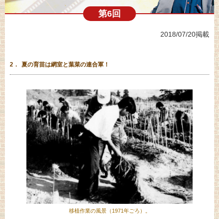
第6回
2018/07/20掲載
2．
夏の育苗は網室と葉菜の連合軍！
移植作業の風景（1971年ごろ）。