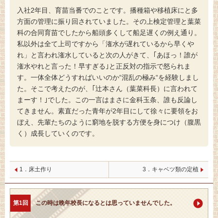
入社2年目、育苗当番でのことです。播種箱や移植床にと多
方面の管理に振り回されていました。その上検定管理と葉菜
科の合同育苗でしたから船頭多くして船足遅くの例え通り。
私以外は全て上司ですから「潅水が遅れているから早くや
れ」と言われ潅水していると次の人がきて、｢あほっ！誰が
潅水やれと言った！早すぎる｣と正反対の指示で怒られま
す。一体全体どうすればいいのか“混乱の極み“を経験しまし
た。そこで考えたのが、｢辻本さん（葉菜科長）に言われて
まーす！｣でした。この一言はまさに金科玉条、誰も反論し
てきません。素直だった青年が2年目にして徐々に要領をお
ぼえ、先輩たちのように窮地を脱する方便を身につけ（腹黒
く）成長していくのです。
1．床土作り
3．キャベツ類の定植
第1回
この時は晩年校長になるとは思っていませんでした。