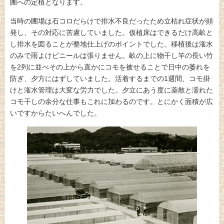
圃への定植となります。
当時の圃場は石コロだらけで排水不良だったため立枯れ症状が頻
発し、その対応に苦慮していました。仮植床はできるだけ高畝と
し排水を図ることが整地仕上げのポイントでした。移植後は潅水
のみで雨よけビニールは張りません。畝の上に物干し竿の長い竹
を2列に並べその上から直かにコモを被せることで日中の萎れを
防ぎ、夕方にはずしていました。活着するまでの1週間、コモ掛
けと潅水管理は大変な労力でした。夕立にあう度に薬散と濡れた
コモ干しの余分な仕事もこれに加わるのです。とにかく面積が広
いですからたいへんでした。