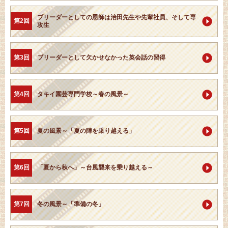
ブリーダーとしての恩師は治田先生や先輩社員、そして専
第2回
攻生
第3回
ブリーダーとして欠かせなかった英会話の習得
第4回
タキイ園芸専門学校～春の風景～
第5回
夏の風景～「夏の陣を乗り越える」
第6回
「夏から秋へ」～台風襲来を乗り越える～
第7回
冬の風景～「準備の冬」