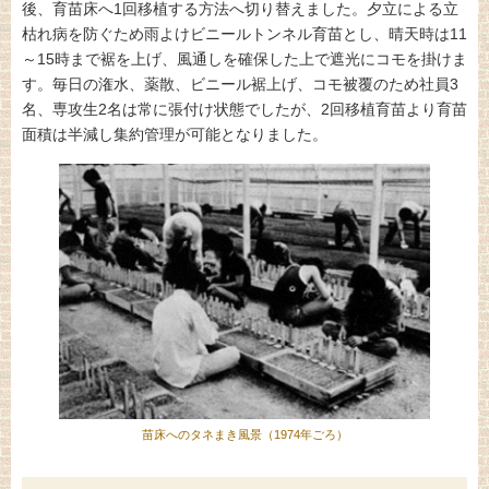
後、育苗床へ1回移植する方法へ切り替えました。夕立による立
枯れ病を防ぐため雨よけビニールトンネル育苗とし、晴天時は11
～15時まで裾を上げ、風通しを確保した上で遮光にコモを掛けま
す。毎日の潅水、薬散、ビニール裾上げ、コモ被覆のため社員3
名、専攻生2名は常に張付け状態でしたが、2回移植育苗より育苗
面積は半減し集約管理が可能となりました。
苗床へのタネまき風景（1974年ごろ）