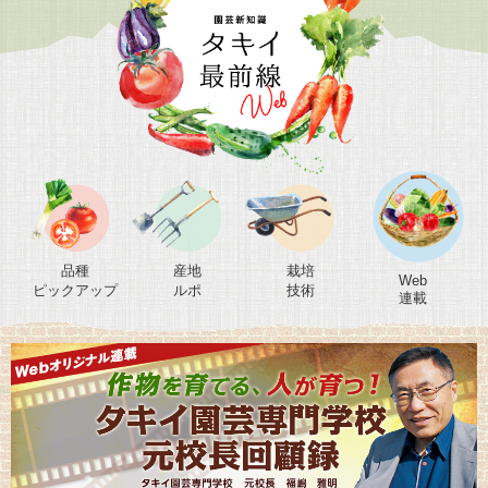
品種
産地
栽培
Web
ピックアップ
ルポ
技術
連載