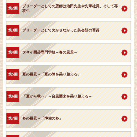
ブリーダーとしての恩師は治田先生や先輩社員、そして専
第2回
攻生
第3回
ブリーダーとして欠かせなかった英会話の習得
第4回
タキイ園芸専門学校～春の風景～
第5回
夏の風景～「夏の陣を乗り越える」
第6回
「夏から秋へ」～台風襲来を乗り越える～
第7回
冬の風景～「準備の冬」