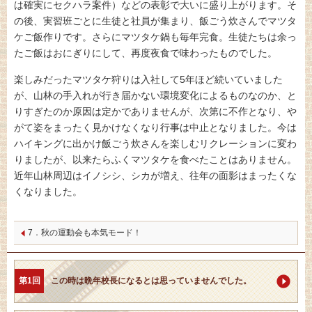
は確実にセクハラ案件）などの表彰で大いに盛り上がります。そ
の後、実習班ごとに生徒と社員が集まり、飯ごう炊さんでマツタ
ケご飯作りです。さらにマツタケ鍋も毎年完食。生徒たちは余っ
たご飯はおにぎりにして、再度夜食で味わったものでした。
楽しみだったマツタケ狩りは入社して5年ほど続いていました
が、山林の手入れが行き届かない環境変化によるものなのか、と
りすぎたのか原因は定かでありませんが、次第に不作となり、や
がて姿をまったく見かけなくなり行事は中止となりました。今は
ハイキングに出かけ飯ごう炊さんを楽しむリクレーションに変わ
りましたが、以来たらふくマツタケを食べたことはありません。
近年山林周辺はイノシシ、シカが増え、往年の面影はまったくな
くなりました。
7．秋の運動会も本気モード！
第1回
この時は晩年校長になるとは思っていませんでした。