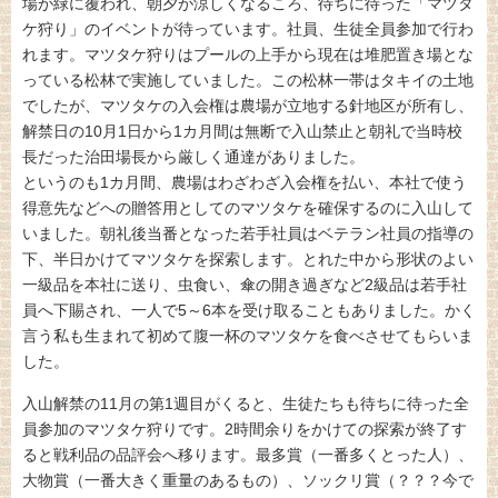
場が緑に覆われ、朝夕が涼しくなるころ、待ちに待った「マツタ
ケ狩り」のイベントが待っています。社員、生徒全員参加で行わ
れます。マツタケ狩りはプールの上手から現在は堆肥置き場とな
っている松林で実施していました。この松林一帯はタキイの土地
でしたが、マツタケの入会権は農場が立地する針地区が所有し、
解禁日の10月1日から1カ月間は無断で入山禁止と朝礼で当時校
長だった治田場長から厳しく通達がありました。
というのも1カ月間、農場はわざわざ入会権を払い、本社で使う
得意先などへの贈答用としてのマツタケを確保するのに入山して
いました。朝礼後当番となった若手社員はベテラン社員の指導の
下、半日かけてマツタケを探索します。とれた中から形状のよい
一級品を本社に送り、虫食い、傘の開き過ぎなど2級品は若手社
員へ下賜され、一人で5～6本を受け取ることもありました。かく
言う私も生まれて初めて腹一杯のマツタケを食べさせてもらいま
した。
入山解禁の11月の第1週目がくると、生徒たちも待ちに待った全
員参加のマツタケ狩りです。2時間余りをかけての探索が終了す
ると戦利品の品評会へ移ります。最多賞（一番多くとった人）、
大物賞（一番大きく重量のあるもの）、ソックリ賞（？？？今で