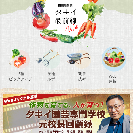
品種
産地
栽培
Web
ピックアップ
ルポ
技術
連載