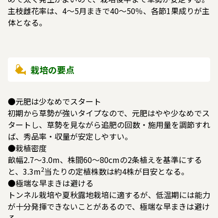
主枝雌花率は、4～5月まきで40～50％、各節1果成りが主
体となる。
栽培の要点
●元肥は少なめでスタート
初期から草勢が強いタイプなので、元肥はやや少なめでス
タートし、草勢を見ながら追肥の回数・施用量を調節すれ
ば、秀品率・収量が安定しやすい。
●栽植密度
畝幅2.7～3.0m、株間60～80cmの2条植えを基準にする
2
と、3.3m
当たりの定植株数は約4株が目安となる。
●極端な早まきは避ける
トンネル栽培や夏秋露地栽培に適するが、低温期には能力
が十分発揮できないことがあるので、極端な早まきは避け
る。