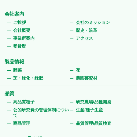
会社案内
ご挨拶
会社のミッション
会社概要
歴史・沿革
事業所案内
アクセス
受賞歴
製品情報
野菜
花
芝・緑化・緑肥
農園芸資材
品質
高品質種子
研究農場/品種開発
公的研究費の管理体制につい
生産/種子生産
て
商品管理
品質管理/品質検査