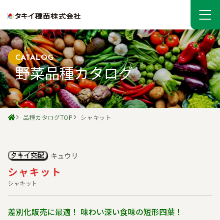
CATALOG
野菜品種カタログ
品種カタログTOP
シャキット
キュウリ
シャキット
シャキット
差別化販売に最適！ 味わい深い食味の短形四葉！