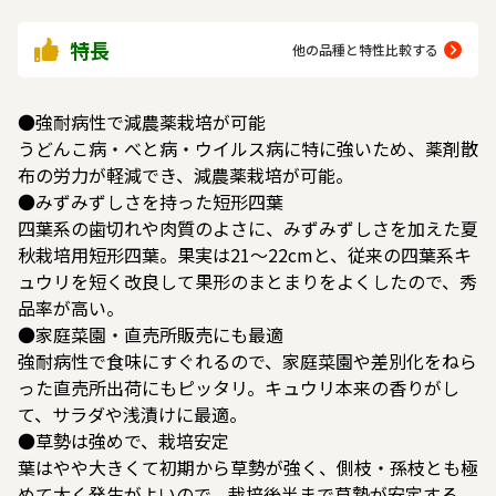
特長
他の品種と特性比較する
●強耐病性で減農薬栽培が可能
うどんこ病・べと病・ウイルス病に特に強いため、薬剤散
布の労力が軽減でき、減農薬栽培が可能。
●みずみずしさを持った短形四葉
四葉系の歯切れや肉質のよさに、みずみずしさを加えた夏
秋栽培用短形四葉。果実は21～22cmと、従来の四葉系キ
ュウリを短く改良して果形のまとまりをよくしたので、秀
品率が高い。
●家庭菜園・直売所販売にも最適
強耐病性で食味にすぐれるので、家庭菜園や差別化をねら
った直売所出荷にもピッタリ。キュウリ本来の香りがし
て、サラダや浅漬けに最適。
●草勢は強めで、栽培安定
葉はやや大きくて初期から草勢が強く、側枝・孫枝とも極
めて太く発生がよいので、栽培後半まで草勢が安定する。