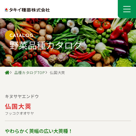
CATALOG
野菜品種カタログ
品種カタログTOP
仏国大莢
キヌサヤエンドウ
仏国大莢
フッコクオオサヤ
やわらかく莢幅の広い大莢種！