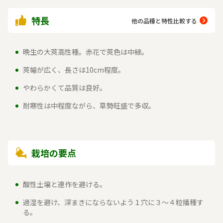
特長
他の品種と特性比較する
晩生の大莢高性種。赤花で莢色は中緑。
莢幅が広く、長さは10cm程度。
やわらかくて品質は良好。
耐寒性は中程度ながら、草勢旺盛で多収。
栽培の要点
酸性土壌と連作を避ける。
過湿を避け、深まきにならないよう１穴に３～４粒播種す
る。