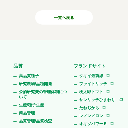
一覧へ戻る
品質
ブランドサイト
高品質種子
タキイ最前線
研究農場/品種開発
ファイトリッチ
公的研究費の管理体制につ
桃太郎トマト
いて
サンリッチひまわり
生産/種子生産
たねぢから
商品管理
レノンメロン
品質管理/品質検査
オキソパワー５