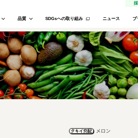
採
品質
SDGsへの取り組み
ニュース
ブ
高品質種子
研究農場/品種開発
フ
緑肥
的研究費の管理体制について
材
生産/種子生産
サン
商品管理
品質管理/品質検査
オ
ロメイ
メロン