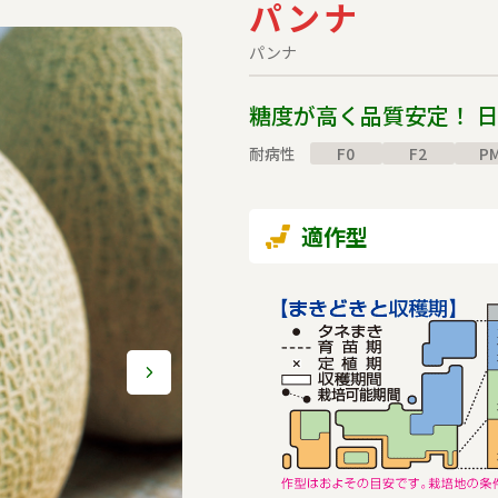
パンナ
タキ
パンナ
糖度が高く品質安定！ 
耐病性
F0
F2
P
適作型