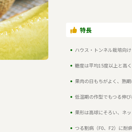
特長
ハウス・トンネル栽培向け
糖度は平均15度以上と高
果肉の日もちがよく、熟期
低温期の作型でもつる伸び
果形は高球にそろい、ネッ
つる割病（F0、F2）に耐