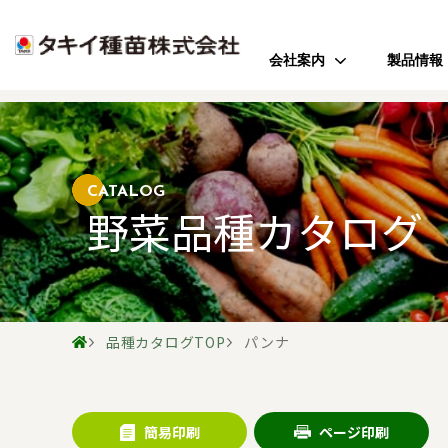
会社案内
製品情報
ご挨拶
野菜
会社のミッション
花
会社概要
芝・緑化・
公
CATALOG
野菜品種カタログ
歴史・沿革
農園芸資
事業所案内
アクセス
品種カタログTOP
パンナ
受賞歴
簡易印刷
ページ印刷