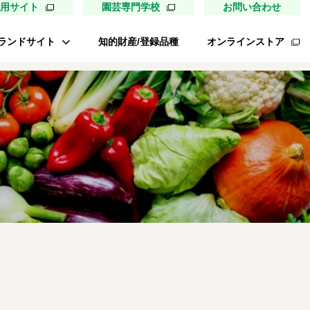
用サイト
園芸専門学校
お問い合わせ
ランドサイト
知的財産/登録品種
オンラインストア
タキイ最前線
ァイトリッチ
桃太郎トマト
リッチひまわり
たねぢから
レノンメロン
キソパワー５
ンレタス ロマリア
UETE