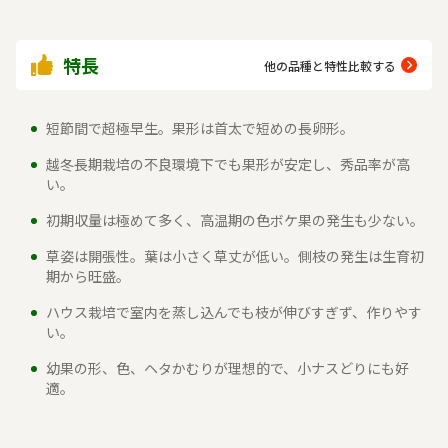
特長
他の品種と特性比較する
短節間で超極早生。果形は首太で短めの長卵形。
越冬長期栽培の不良環境下でも果形が安定し、秀品率が高
い。
初期収量は極めて多く、高温期の色ボケ果の発生も少ない。
草姿は開張性。葉は小さく草丈が低い。側枝の発生は生育初
期から旺盛。
ハウス栽培で室内を蒸し込んでも枝が伸びすぎず、作りやす
い。
幼果の形、色、ヘタかむりが理想的で、小ナスどりにも好
適。