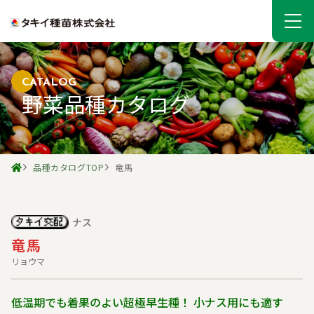
CATALOG
野菜品種カタログ
品種カタログTOP
竜馬
ナス
竜馬
リョウマ
低温期でも着果のよい超極早生種！ 小ナス用にも適す