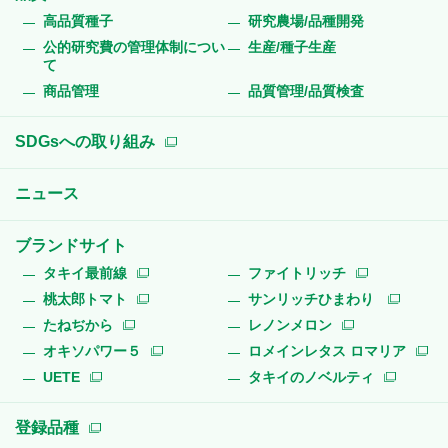
高品質種子
研究農場/品種開発
公的研究費の管理体制につい
生産/種子生産
て
商品管理
品質管理/品質検査
SDGsへの取り組み
ニュース
ブランドサイト
タキイ最前線
ファイトリッチ
桃太郎トマト
サンリッチひまわり
たねぢから
レノンメロン
オキソパワー５
ロメインレタス ロマリア
UETE
タキイのノベルティ
登録品種