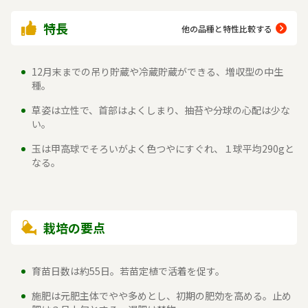
特長
他の品種と特性比較する
12月末までの吊り貯蔵や冷蔵貯蔵ができる、増収型の中生
種。
草姿は立性で、首部はよくしまり、抽苔や分球の心配は少な
い。
玉は甲高球でそろいがよく色つやにすぐれ、１球平均290gと
なる。
栽培の要点
育苗日数は約55日。若苗定植で活着を促す。
施肥は元肥主体でやや多めとし、初期の肥効を高める。止め