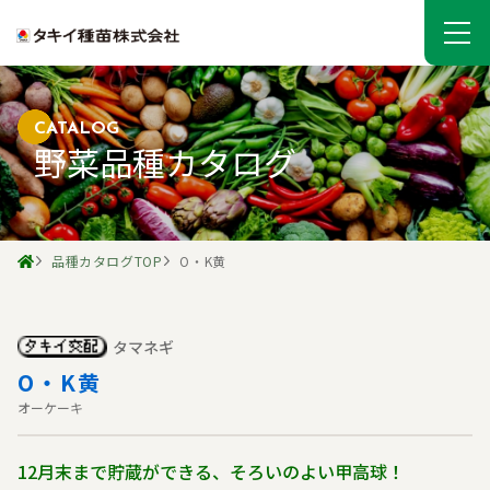
CATALOG
野菜品種カタログ
品種カタログTOP
O・K黄
タマネギ
O・K黄
オーケーキ
12月末まで貯蔵ができる、そろいのよい甲高球！