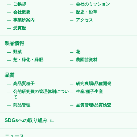
ご挨拶
会社のミッション
会社概要
歴史・沿革
事業所案内
アクセス
受賞歴
製品情報
野菜
花
芝・緑化・緑肥
農園芸資材
品質
高品質種子
研究農場/品種開発
公的研究費の管理体制につい
生産/種子生産
て
商品管理
品質管理/品質検査
SDGsへの取り組み
ニュース