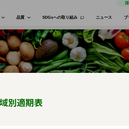
採
品質
SDGsへの取り組み
ニュース
ブ
高品質種子
研究農場/品種開発
フ
緑肥
的研究費の管理体制について
材
生産/種子生産
サン
商品管理
品質管理/品質検査
域別適期表
オ
ロメイ
ネギ