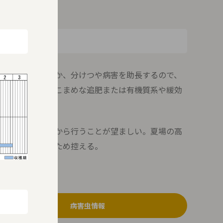
う要因となるほか、分けつや病害を助長するので、
そのためには、こまめな追肥または有機質系や緩効
望ましい。
十分に確保してから行うことが望ましい。夏場の高
影響をおよぼすため控える。
病害虫情報