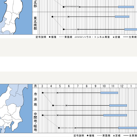
特長
べと病、赤さび病などに対
ギ。
冷涼地の９～10月どりが
肉質は緻密で、苦みや辛み
軟白部の色つやにすぐれる
草姿は濃緑・立性で、首し
も容易。