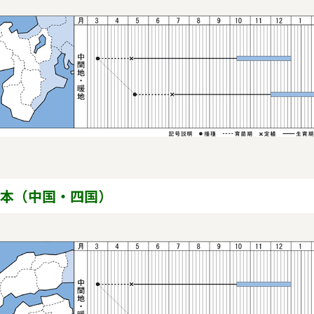
一覧へ戻る
品質
ブランドサイト
本（中国・四国）
高品質種子
タキイ最前線
研究農場/品種開発
ファイトリッチ
公的研究費の管理体制につ
桃太郎トマト
いて
サンリッチひまわり
生産/種子生産
たねぢから
商品管理
レノンメロン
品質管理/品質検査
オキソパワー５