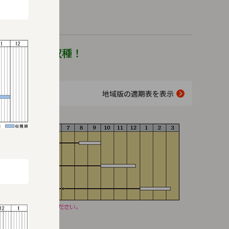
ガー
イのノベルティ
 良質合柄多収種！
地域版の適期表を表示