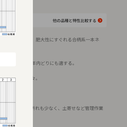
他の品種と特性比較する
して比較的強く、肥大性にすぐれる合柄系一本ネ
最適で、中間地の年内どりにも適する。
が少なく食味上々。
。
まりがよい。葉折れも少なく、土寄せなど管理作業