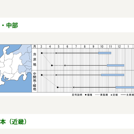
栽培の要点
・中部
極端な肥効は良質性を損な
持続的な肥効を心掛ける。
性肥料などで対応するのが
１回目の土寄せは、太りを
温時の土寄せは、ネギに悪
本（近畿）
品目情報