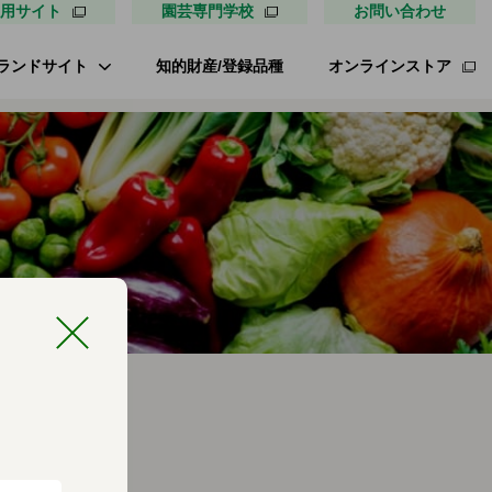
用サイト
園芸専門学校
お問い合わせ
ランドサイト
知的財産/登録品種
オンラインストア
タキイ最前線
ァイトリッチ
桃太郎トマト
リッチひまわり
たねぢから
レノンメロン
キソパワー５
ンレタス ロマリア
UETE