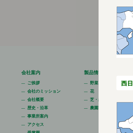
会社案内
製品情報
西日
ご挨拶
野菜
会社のミッション
花
会社概要
芝・緑化・緑肥
歴史・沿革
農園芸資材
事業所案内
アクセス
受賞歴