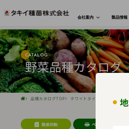
会社案内
製品情報
ご挨拶
野菜
会社のミッション
花
会社概要
芝・緑化・
公
CATALOG
野菜品種カタログ
歴史・沿革
農園芸資
事業所案内
アクセス
品種カタログTOP
ホワイトタイガー
地
受賞歴
簡易印刷
ページ印刷