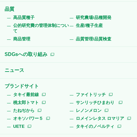
品質
高品質種子
研究農場/品種開発
公的研究費の管理体制につい
生産/種子生産
て
商品管理
品質管理/品質検査
SDGsへの取り組み
ニュース
ブランドサイト
タキイ最前線
ファイトリッチ
桃太郎トマト
サンリッチひまわり
たねぢから
レノンメロン
オキソパワー５
ロメインレタス ロマリア
UETE
タキイのノベルティ