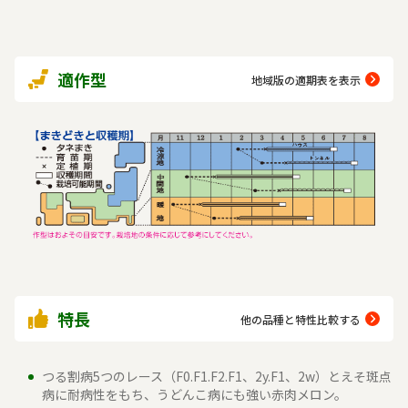
適作型
地域版の適期表を表示
特長
他の品種と特性比較する
つる割病5つのレース（F0.F1.F2.F1、2y.F1、2w）とえそ斑点
病に耐病性をもち、うどんこ病にも強い赤肉メロン。