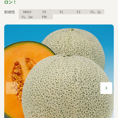
ロン！
耐病性
MNSV
F0
F1
F2
F1，2y
F1，2w
PM