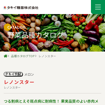
CATALOG
野菜品種カタログ
品種カタログTOP
レノンスター
メロン
レノンスター
レノンスター
つる割病とえそ斑点病に耐病性！ 果実品質のよい赤肉メ