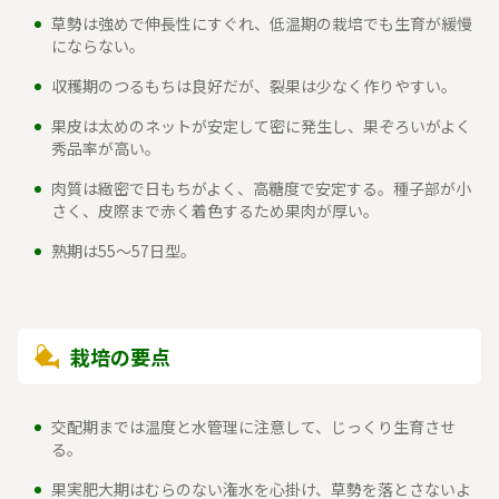
草勢は強めで伸長性にすぐれ、低温期の栽培でも生育が緩慢
にならない。
収穫期のつるもちは良好だが、裂果は少なく作りやすい。
果皮は太めのネットが安定して密に発生し、果ぞろいがよく
秀品率が高い。
肉質は緻密で日もちがよく、高糖度で安定する。種子部が小
さく、皮際まで赤く着色するため果肉が厚い。
熟期は55～57日型。
栽培の要点
交配期までは温度と水管理に注意して、じっくり生育させ
る。
果実肥大期はむらのない潅水を心掛け、草勢を落とさないよ