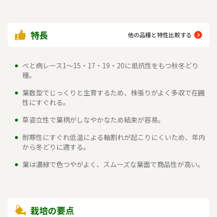
特長
他の品種と特性比較する
べと病レース1〜15・17・19・20に抵抗性をもつ秋冬どり
種。
葉数型でじっくりと生育するため、株張りがよく多収で在圃
性にすぐれる。
草姿立性で葉柄がしなやかなため結束が容易。
耐寒性にすぐれ低温による軸割れが起こりにくいため、年内
から冬どりに適する。
葉は濃緑で色つやがよく、スムーズな葉面で商品性が高い。
栽培の要点