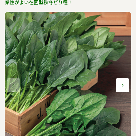
業性がよい在圃型秋冬どり種！