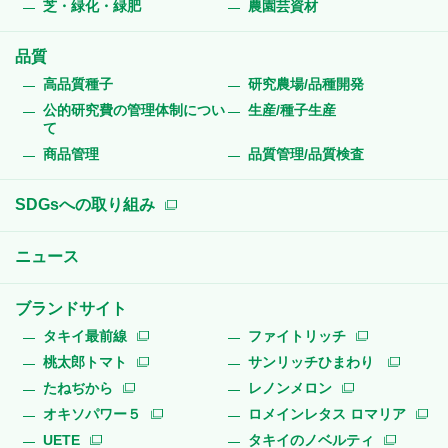
芝・緑化・緑肥
農園芸資材
品質
高品質種子
研究農場/品種開発
公的研究費の管理体制につい
生産/種子生産
て
商品管理
品質管理/品質検査
SDGsへの取り組み
ニュース
ブランドサイト
タキイ最前線
ファイトリッチ
桃太郎トマト
サンリッチひまわり
たねぢから
レノンメロン
オキソパワー５
ロメインレタス ロマリア
UETE
タキイのノベルティ