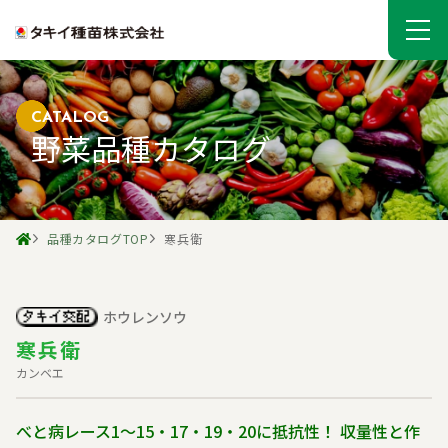
CATALOG
野菜品種カタログ
品種カタログTOP
寒兵衛
ホウレンソウ
寒兵衛
カンベエ
べと病レース1〜15・17・19・20に抵抗性！ 収量性と作