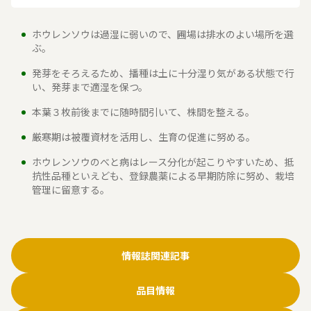
ホウレンソウは過湿に弱いので、圃場は排水のよい場所を選
ぶ。
発芽をそろえるため、播種は土に十分湿り気がある状態で行
い、発芽まで適湿を保つ。
本葉３枚前後までに随時間引いて、株間を整える。
厳寒期は被覆資材を活用し、生育の促進に努める。
ホウレンソウのべと病はレース分化が起こりやすいため、抵
抗性品種といえども、登録農薬による早期防除に努め、栽培
管理に留意する。
情報誌関連記事
品目情報