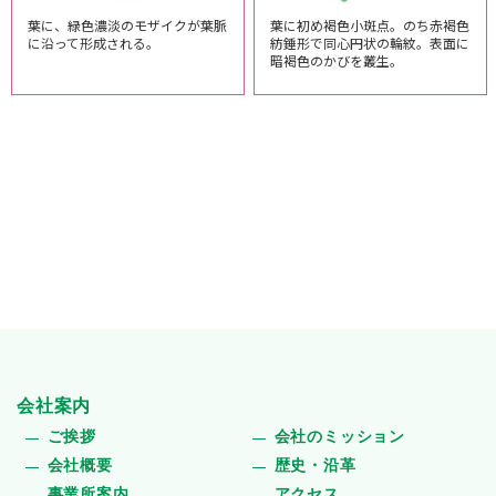
葉に、緑色濃淡のモザイクが葉脈
葉に初め褐色小斑点。のち赤褐色
に沿って形成される。
紡錘形で同心円状の輪紋。表面に
暗褐色のかびを叢生。
会社案内
ご挨拶
会社のミッション
会社概要
歴史・沿革
事業所案内
アクセス