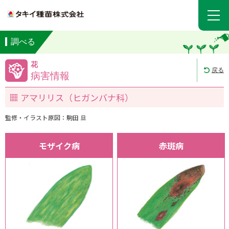
調べる
花
戻る
病害情報
アマリリス（ヒガンバナ科）
監修・イラスト原図：駒田 旦
モザイク病
赤斑病