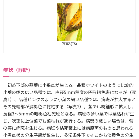
写真3(TS)
症状（診断）
初め下部の茎葉に小褐点が生じる。品種ホワイトのように比較的
小葉の幅の広い品種では、直径5mm程度の円形褐色斑になるが（写
真1）、品種ピンクのように小葉の細い品種では、病斑が拡大すると
その先端部が淡褐色に乾枯する（写真2）。茎では紡錘形に拡大し、
長径3～5mmの暗褐色枯死斑となる。病斑の多い葉では葉枯れが生
じ、次第に上位葉でも葉枯れが進行する。病勢の激しい場合は、蕾
の萼に病斑を生じる。病斑や枯死葉上には病原菌のものと思われる
小黒点状の分生子殻が散生し、多湿条件下でそこから淡黄色の分生