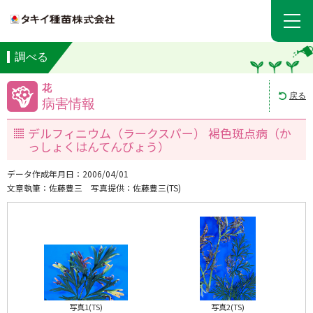
調べる
花
戻る
病害情報
デルフィニウム（ラークスパー） 褐色斑点病（か
っしょくはんてんびょう）
データ作成年月日：2006/04/01
文章執筆：佐藤豊三
写真提供：佐藤豊三(TS)
写真1(TS)
写真2(TS)