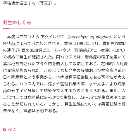
子粘塊が溢出する（写真3）。
発生のしくみ
本病はアスコキタ アクイレジエ（
Ascochyta aquilegiae
）という
糸状菌によって引き起こされる。本病は1996年12月、香川県詫間町
の連作3年目の無加温ビニールハウス（昼温約20℃、夜温6～10℃）
で初めて発生が確認された。同ハウスでは、海外産の種子を用いて
高冷地育苗されたプラグ苗を購入して栽培しており、定植約2カ月後
に発病が認められた。このような初発生の経緯および本病病原菌が
日本新産種という事実から、本病は種子伝染性である可能性が考え
られる。ハウス内では、潅水や管理作業の際、水や人手により病原
菌の分生子が分散して感染が拡大するものと考えられる。また、人
工培地上では病原菌は5～30℃で生育し、23～25℃が生育適温であ
ることが知られている。しかし、発生生態については実証試験の報
告がなく、詳細は不明である。
防ぎ方