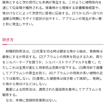
親株とすると次の世代にも本病が発生する。このように植物体内を
通じて伝染環が維持される。保毒株から増殖する栄養繁殖根茎や、
株分けなどによって次世代に容易に伝染する。15℃から25～26℃の
温暖な時期にモザイク症状が出やすく、アブラムシの発生が多い春
と秋に発生しやすい。
防ぎ方
耕種的防除法は、(1)花茎を切る時は健全な株から始め、発病株は
最後にするか除去する。(2)アブラムシの飛来を防止するため、周り
をシルバーテープを囲うか、シルバーストライプマルチを敷く。た
だしこれは生育が進むと飛来防止効果が低下する。(3)寒冷紗で被覆
してアブラムシの寄生を防ぐ。(4)アブラムシの飛来の多い植物の近
くでは栽培しない。(5)激発した被害株は抜き取って焼却し、発病し
た株から株分けなどはしない。
農薬による防除法は、適用された殺虫剤を散布してアブラムシを
駆除する。
なお、本病に登録防除薬剤はない。