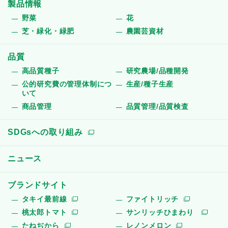
製品情報
野菜
花
芝・緑化・緑肥
農園芸資材
品質
高品質種子
研究農場/品種開発
公的研究費の管理体制につ
生産/種子生産
いて
商品管理
品質管理/品質検査
SDGsへの取り組み
ニュース
ブランドサイト
タキイ最前線
ファイトリッチ
桃太郎トマト
サンリッチひまわり
たねぢから
レノンメロン