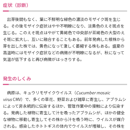
症状（診断）
出芽後間もなく、葉に不鮮明な緑色の濃淡のモザイク斑を生じ
る。その後モザイク症状はやや不明瞭になり、淡黄色のえそ斑点を
生じる。このえそ斑点はやがて黄褐色で中央部が茶褐色の大型のえ
そ斑に拡大し、互いに融合することもある。前年発病した根株から
芽を出した株では、黄色になって激しく萎縮する株もある。盛夏の
高温時にはモザイク症状などの病徴が不明瞭になるが、秋になって
気温が低下すると再び病徴がはっきりする。
発生のしくみ
病原は、キュウリモザイクウイルス（
Cucumber mosaic
virus
CMV）で、多くの草花、野菜および雑草に寄生し、アブラムシ
によって非永続的に伝染するほか、管理作業中の接触により伝染す
る。発病した植物に寄生して汁を吸ったアブラムシが、ほかの健全
な植物に移動し寄生してその株から汁を吸う時に、ウイルスが媒介
される。感染したホトトギスの体内でウイルスが増殖し、その株を