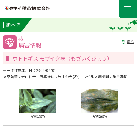
調べる
花
戻る
病害情報
ホトトギス モザイク病（もざいくびょう）
データ作成年月日：2006/04/01
文章執筆：米山伸吾
写真提供：米山伸吾(SY)
ウイルス病校閲：亀谷満朗
写真1(SY)
写真2(SY)