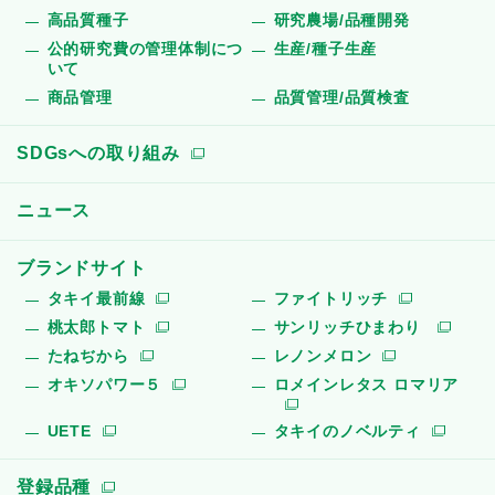
高品質種子
研究農場/品種開発
公的研究費の管理体制につ
生産/種子生産
いて
商品管理
品質管理/品質検査
SDGsへの取り組み
ニュース
ブランドサイト
タキイ最前線
ファイトリッチ
桃太郎トマト
サンリッチひまわり
たねぢから
レノンメロン
オキソパワー５
ロメインレタス ロマリア
UETE
タキイのノベルティ
登録品種