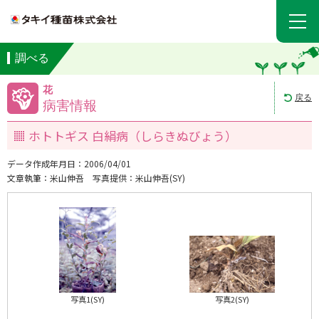
調べる
花
戻る
病害情報
ホトトギス 白絹病（しらきぬびょう）
データ作成年月日：2006/04/01
文章執筆：米山伸吾
写真提供：米山伸吾(SY)
写真1(SY)
写真2(SY)