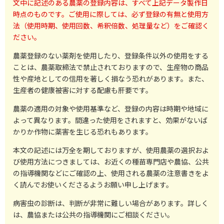
文中に記述のある農薬の登録内容は、すべて上記データ製作日
時点のものです。ご使用に際しては、必ず登録の有無と使用方
法（使用時期、使用回数、希釈倍数、処理量など）をご確認く
ださい。
農薬登録のない薬剤を使用したり、登録条件以外の使用をする
ことは、農薬取締法で禁止されておりますので、生産物の商品
性や産地としての信用を著しく損なう恐れがあります。また、
生産者の健康被害に対する配慮も肝要です。
農薬の適用の対象や使用基準など、登録の内容は時期や地域に
よって異なります。間違った使用をされますと、効果がないば
かりか作物に薬害を生じる恐れもあります。
本文の記述には万全を期しておりますが、使用農薬の選択およ
び使用方法につきましては、お近くの種苗専門店や農協、公共
の指導機関などにご確認の上、使用される農薬の注意書きをよ
く読んでお使いくださるようお願い申し上げます。
病害虫の診断は、判断が非常に難しい場合があります。詳しく
は、農協または公共の指導機関にご相談ください。