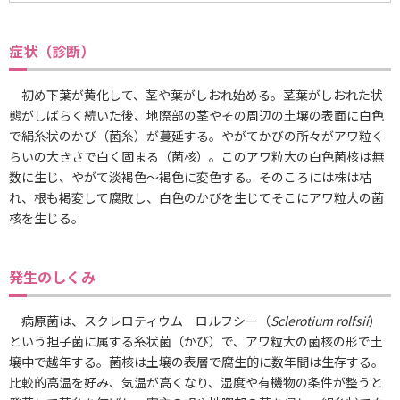
症状（診断）
初め下葉が黄化して、茎や葉がしおれ始める。茎葉がしおれた状
態がしばらく続いた後、地際部の茎やその周辺の土壌の表面に白色
で絹糸状のかび（菌糸）が蔓延する。やがてかびの所々がアワ粒く
らいの大きさで白く固まる（菌核）。このアワ粒大の白色菌核は無
数に生じ、やがて淡褐色～褐色に変色する。そのころには株は枯
れ、根も褐変して腐敗し、白色のかびを生じてそこにアワ粒大の菌
核を生じる。
発生のしくみ
病原菌は、スクレロティウム ロルフシー（
Sclerotium rolfsii
）
という担子菌に属する糸状菌（かび）で、アワ粒大の菌核の形で土
壌中で越年する。菌核は土壌の表層で腐生的に数年間は生存する。
比較的高温を好み、気温が高くなり、湿度や有機物の条件が整うと