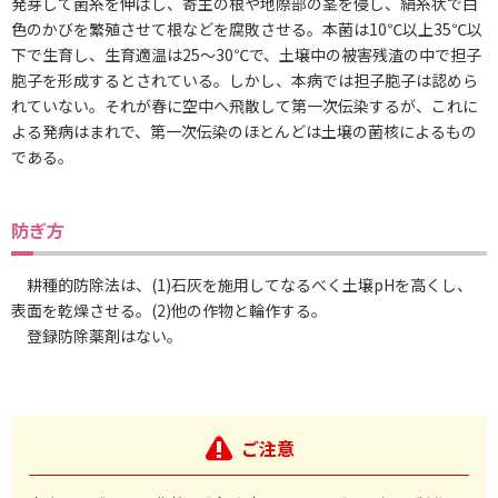
発芽して菌糸を伸ばし、寄主の根や地際部の茎を侵し、絹糸状で白
色のかびを繁殖させて根などを腐敗させる。本菌は10℃以上35℃以
下で生育し、生育適温は25～30℃で、土壌中の被害残渣の中で担子
胞子を形成するとされている。しかし、本病では担子胞子は認めら
れていない。それが春に空中へ飛散して第一次伝染するが、これに
よる発病はまれで、第一次伝染のほとんどは土壌の菌核によるもの
である。
防ぎ方
耕種的防除法は、(1)石灰を施用してなるべく土壌pHを高くし、
表面を乾燥させる。(2)他の作物と輪作する。
登録防除薬剤はない。
ご注意