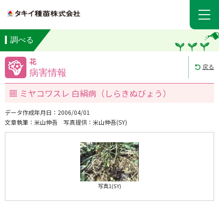
調べる
花
戻る
病害情報
ミヤコワスレ 白絹病（しらきぬびょう）
データ作成年月日：2006/04/01
文章執筆：米山伸吾
写真提供：米山伸吾(SY)
写真1(SY)