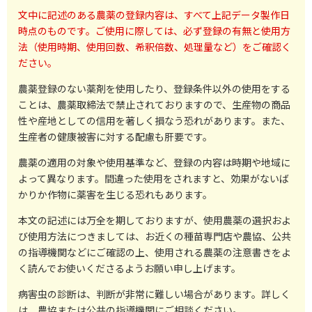
文中に記述のある農薬の登録内容は、すべて上記データ製作日
時点のものです。ご使用に際しては、必ず登録の有無と使用方
法（使用時期、使用回数、希釈倍数、処理量など）をご確認く
ださい。
農薬登録のない薬剤を使用したり、登録条件以外の使用をする
ことは、農薬取締法で禁止されておりますので、生産物の商品
性や産地としての信用を著しく損なう恐れがあります。また、
生産者の健康被害に対する配慮も肝要です。
農薬の適用の対象や使用基準など、登録の内容は時期や地域に
よって異なります。間違った使用をされますと、効果がないば
かりか作物に薬害を生じる恐れもあります。
本文の記述には万全を期しておりますが、使用農薬の選択およ
び使用方法につきましては、お近くの種苗専門店や農協、公共
の指導機関などにご確認の上、使用される農薬の注意書きをよ
く読んでお使いくださるようお願い申し上げます。
病害虫の診断は、判断が非常に難しい場合があります。詳しく
は、農協または公共の指導機関にご相談ください。