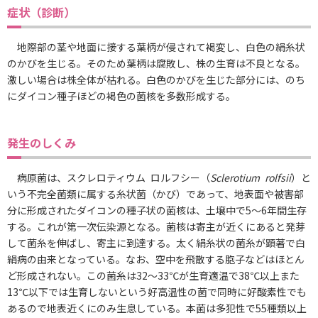
症状（診断）
地際部の茎や地面に接する葉柄が侵されて褐変し、白色の絹糸状
のかびを生じる。そのため葉柄は腐敗し、株の生育は不良となる。
激しい場合は株全体が枯れる。白色のかびを生じた部分には、のち
にダイコン種子ほどの褐色の菌核を多数形成する。
発生のしくみ
病原菌は、スクレロティウム ロルフシー（
Sclerotium rolfsii
）と
いう不完全菌類に属する糸状菌（かび）であって、地表面や被害部
分に形成されたダイコンの種子状の菌核は、土壌中で5～6年間生存
する。これが第一次伝染源となる。菌核は寄主が近くにあると発芽
して菌糸を伸ばし、寄主に到達する。太く絹糸状の菌糸が顕著で白
絹病の由来となっている。なお、空中を飛散する胞子などはほとん
ど形成されない。この菌糸は32～33℃が生育適温で38℃以上また
13℃以下では生育しないという好高温性の菌で同時に好酸素性でも
あるので地表近くにのみ生息している。本菌は多犯性で55種類以上