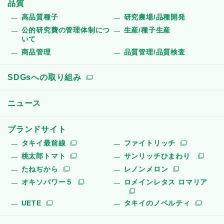
品質
高品質種子
研究農場/品種開発
公的研究費の管理体制につ
生産/種子生産
いて
商品管理
品質管理/品質検査
SDGsへの取り組み
ニュース
ブランドサイト
タキイ最前線
ファイトリッチ
桃太郎トマト
サンリッチひまわり
たねぢから
レノンメロン
オキソパワー５
ロメインレタス ロマリア
UETE
タキイのノベルティ