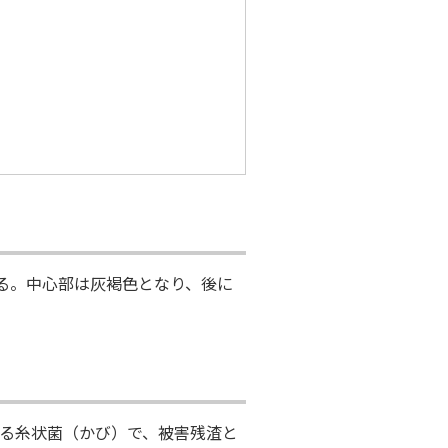
イのノベルティ
る。中心部は灰褐色となり、後に
る糸状菌（かび）で、被害残渣と