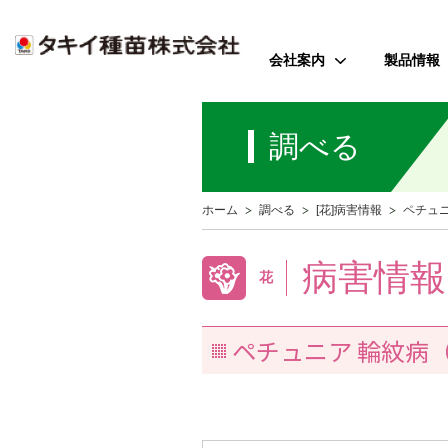
会社案内
製品情報
ご挨拶
野菜
調べる
会社のミッション
花
会社概要
芝・緑化・
公
ホーム
調べる
[花]病害情報
ペチュ
歴史・沿革
農園芸資
事業所案内
病害情報
花
アクセス
ペチュニア 輪紋病
受賞歴