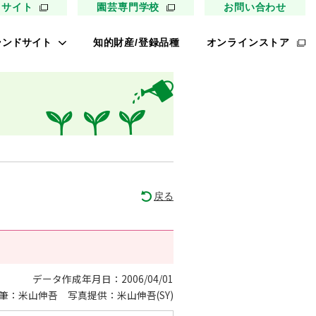
用サイト
園芸専門学校
お問い合わせ
ランドサイト
知的財産/登録品種
オンラインストア
キイ最前線
ァイトリッチ
太郎トマト
リッチひまわり
たねぢから
戻る
ノンメロン
キソパワー５
レタス ロマリア
データ作成年月日：2006/04/01
筆：米山伸吾
写真提供：米山伸吾(SY)
UETE