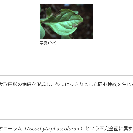
タキ
写真1(SY)
形円形の病斑を形成し、後にはっきりとした同心輪紋を生じ
オローラム（
Ascochyta phaseolorum
）という不完全菌に属す