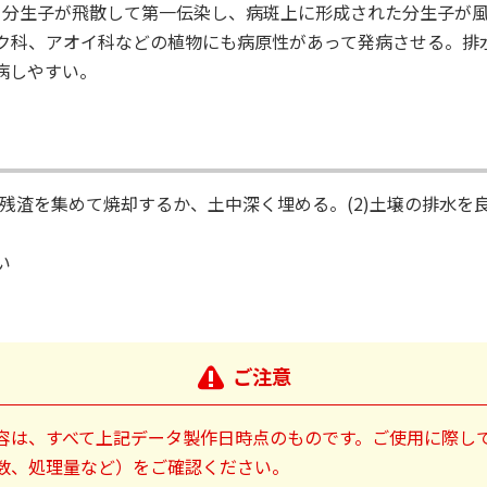
ら分生子が飛散して第一伝染し、病斑上に形成された分生子が
ク科、アオイ科などの植物にも病原性があって発病させる。排
病しやすい。
残渣を集めて焼却するか、土中深く埋める。(2)土壌の排水を良
い
ご注意
容は、すべて上記データ製作日時点のものです。ご使用に際し
数、処理量など）をご確認ください。