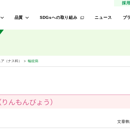
採
品質
SDGsへの取り組み
ニュース
ブ
高品質種子
タ
研究農場/品種開発
フ
緑肥
的研究費の管理体制について
桃
ニア（ナス科）
輪紋病
材
生産/種子生産
サン
商品管理
品質管理/品質検査
レ
（りんもんびょう）
オ
ロメイン
文章執