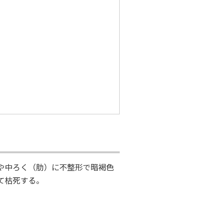
イのノベルティ
や中ろく（肋）に不整形で暗褐色
て枯死する。