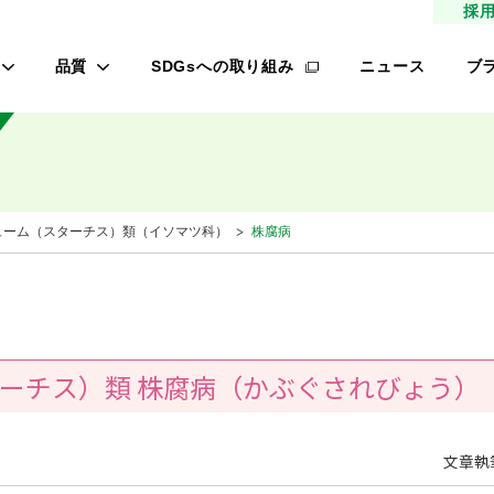
採
品質
SDGsへの取り組み
ニュース
ブ
高品質種子
タ
研究農場/品種開発
フ
緑肥
的研究費の管理体制について
桃
ューム（スターチス）類（イソマツ科）
株腐病
材
生産/種子生産
サン
商品管理
品質管理/品質検査
レ
ーチス）類 株腐病（かぶぐされびょう）
オ
ロメイン
文章執