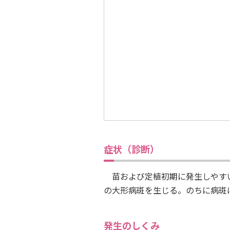
症状（診断）
苗および定植初期に発生しやすい
の大形病斑を生じる。のちに病斑
発生のしくみ