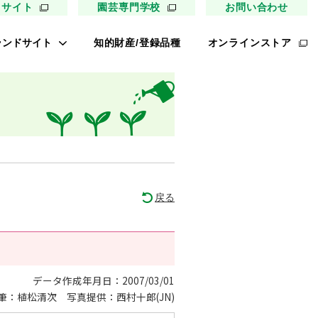
用サイト
園芸専門学校
お問い合わせ
ランドサイト
知的財産/登録品種
オンラインストア
キイ最前線
ァイトリッチ
太郎トマト
リッチひまわり
たねぢから
戻る
ノンメロン
キソパワー５
レタス ロマリア
データ作成年月日：2007/03/01
筆：植松清次
写真提供：西村十郎(JN)
UETE