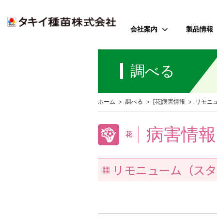
会社案内
製品情報
ご挨拶
野菜
調べる
会社のミッション
花
会社概要
芝・緑化・
公
ホーム
調べる
[花]病害情報
リモニ
歴史・沿革
農園芸資
事業所案内
病害情報
花
アクセス
リモニューム（スタ
受賞歴