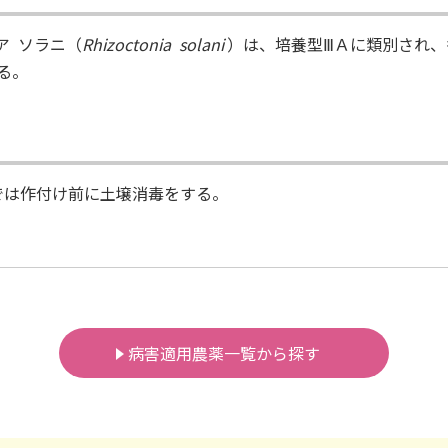
 ソラニ（
Rhizoctonia solani
）は、培養型ⅢＡに類別され、
る。
場では作付け前に土壌消毒をする。
病害適用農薬一覧から探す