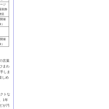
ージ
場装飾
贈呈
開催
象）
開催
象）
の言葉
ひまわ
着手しま
楽しめ
パクトな
、1年
どが汚