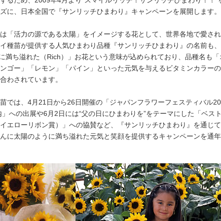
するため、2009年4月より“スマイルリッチ！サンリッチひまわり！！”
タキ
ズに、日本全国で『サンリッチひまわり』キャンペーンを展開します。
は「活力の源である太陽」をイメージする花として、世界各地で愛され
イ種苗が提供する人気ひまわり品種『サンリッチひまわり』の名前も、
）に満ち溢れた（Rich）」お花という意味が込められており、品種名も
ンゴー」「レモン」「パイン」といった元気を与えるビタミンカラーの
合わされています。
苗では、4月21日から26日開催の「ジャパンフラワーフェスティバル2009
内」への出展や6月2日には“父の日にひまわりを”をテーマにした「ベス
イエローリボン賞）」への協賛など、『サンリッチひまわり』を通じて
んに太陽のように満ち溢れた元気と笑顔を提供するキャンペーンを通年