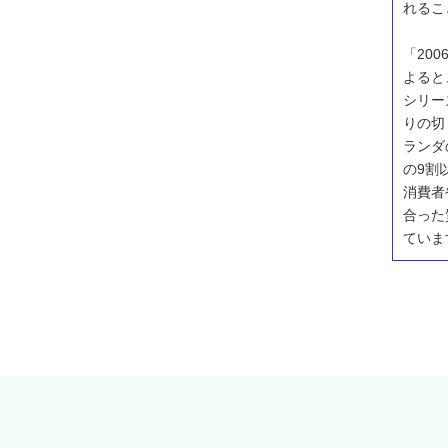
れるこ
「20
よると
シリー
りの切
ランダ
の9割
消費者
合った
ていま