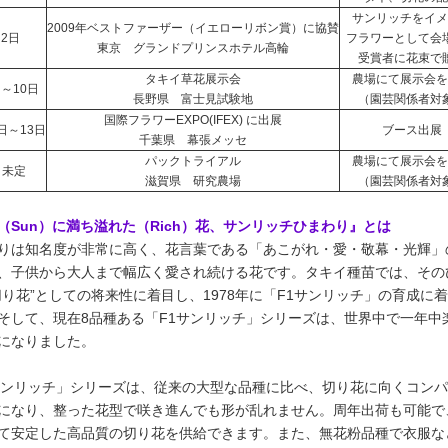
サンリッチをイメ
2009年ベストファーザー（イエローリボン賞）に協賛
月2日
フラワーとして会
東京 グランドプリンスホテル高輪
受賞者に花束で
タキイ草花展示会
農場にて展示会を
日～10日
長野県 富士見試験地
（園芸関係者対
国際フラワーEXPO(IFEX) に出展
1日～13日
ブース出展
千葉県 幕張メッセ
パックトライアル
農場にて展示会を
月未定
滋賀県 研究農場
（園芸関係者対
（Sun）に満ち溢れた（Rich）花、サンリッチひまわり』とは
りは知名度が非常に高く、花言葉である「あこがれ・愛・敬幕・光輝」
、子供から大人まで幅広く愛され続ける花です。タキイ種苗では、その
切り花”としての将来性に着目し、1978年に「F1サンリッチ」の育成に
そして、現在8品種ある「F1サンリッチ」シリーズは、世界中で一年中
になりました。
サンリッチ」シリーズは、従来の大型な品種に比べ、切り花に向くコン
になり、整った花型で咲き進んでも形が乱れません。周年出荷も可能で
て安定した高品質の切り花を供給できます。また、無花粉品種で衣服な