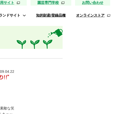
用サイト
園芸専門学校
お問い合わせ
ランドサイト
知的財産/登録品種
オンラインストア
タキイ最前線
ァイトリッチ
桃太郎トマト
リッチひまわり
たねぢから
09.04.22
レノンメロン
キソパワー５
ンレタス ロマリア
UETE
素敵な笑