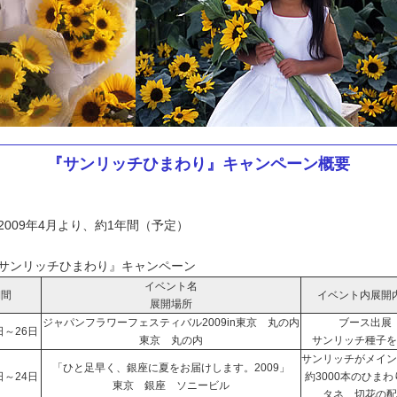
『サンリッチひまわり』キャンペーン概要
2009年4月より、約1年間（予定）
サンリッチひまわり』キャンペーン
イベント名
期間
イベント内展開
展開場所
ジャパンフラワーフェスティバル2009in東京 丸の内
ブース出展
日～26日
東京 丸の内
サンリッチ種子を
サンリッチがメイン
「ひと足早く、銀座に夏をお届けします。2009」
日～24日
約3000本のひま
東京 銀座 ソニービル
タネ、切花の配