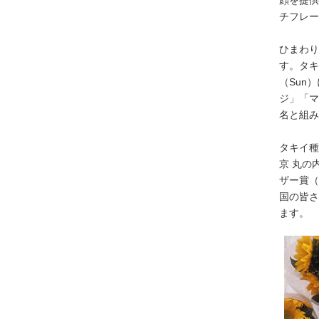
顔を提供
チフレー
ひまわり
す。タキ
（Sun
ジ」「マ
名と組み
タキイ種
京 丸の
ザー賞（
国の皆さ
ます。