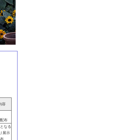
内容
配布
となる
わり展示
布