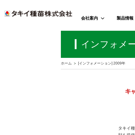
会社案内
製品情報
ご挨拶
野菜
インフォメ
会社のミッション
花
会社概要
芝・緑化・
公
ホーム
[インフォメーション] 2009年
歴史・沿革
農園芸資
事業所案内
アクセス
受賞歴
タキイ種