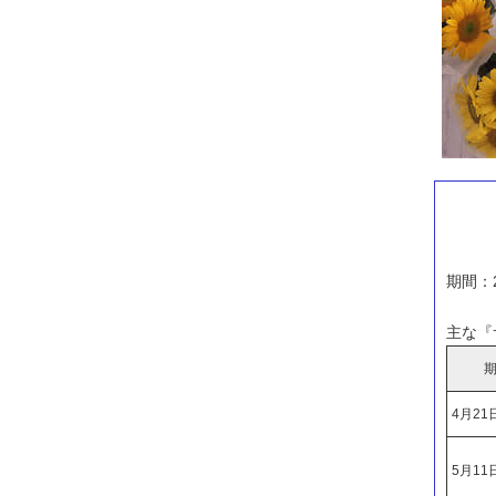
期間：
主な『
4月21
5月11