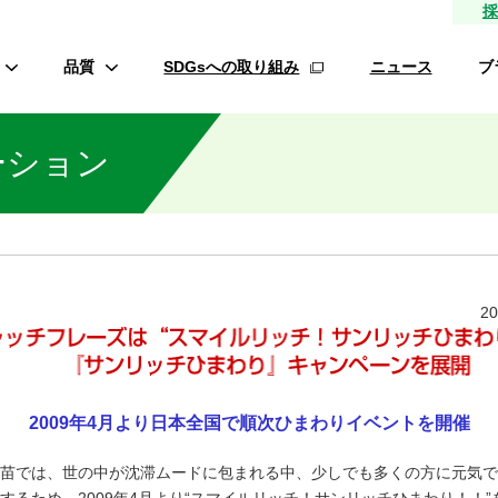
採
品質
SDGsへの取り組み
ニュース
ブ
高品質種子
ーション
研究農場/品種開発
フ
緑肥
的研究費の管理体制について
材
生産/種子生産
サン
商品管理
20
品質管理/品質検査
オ
2009年4月より日本全国で順次ひまわりイベントを開催
ロメイ
苗では、世の中が沈滞ムードに包まれる中、少しでも多くの方に元気で