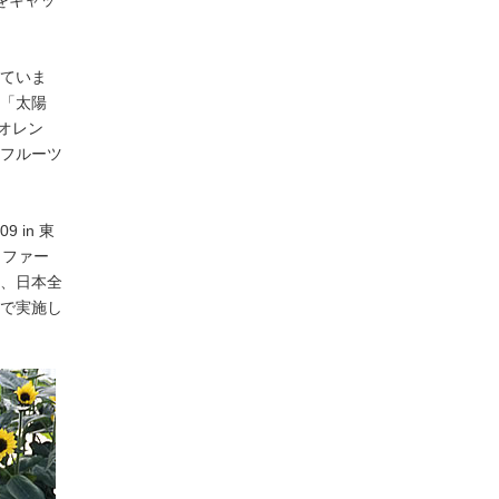
をキャッ
イのノベルティ
ていま
「太陽
「オレン
フルーツ
 in 東
トファー
、日本全
で実施し