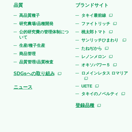
品質
ブランドサイト
高品質種子
タキイ最前線
研究農場/品種開発
ファイトリッチ
公的研究費の管理体制につ
桃太郎トマト
いて
サンリッチひまわり
生産/種子生産
たねぢから
商品管理
レノンメロン
品質管理/品質検査
オキソパワー５
ロメインレタス ロマリア
SDGsへの取り組み
UETE
ニュース
タキイのノベルティ
登録品種