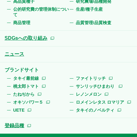
高品質種子
研究農場/品種開発
公的研究費の管理体制につい
生産/種子生産
て
商品管理
品質管理/品質検査
SDGsへの取り組み
ニュース
ブランドサイト
タキイ最前線
ファイトリッチ
桃太郎トマト
サンリッチひまわり
たねぢから
レノンメロン
オキソパワー５
ロメインレタス ロマリア
UETE
タキイのノベルティ
登録品種