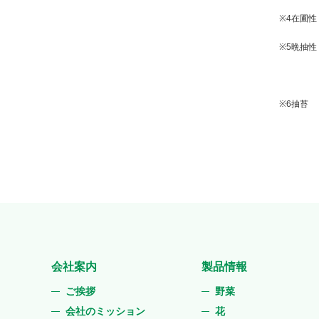
※4
在圃性
※5
晩抽性
※6
抽苔
会社案内
製品情報
ご挨拶
野菜
会社のミッション
花