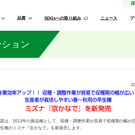
採
品質
SDGsへの取り組み
ニュース
ブ
高品質種子
ーション
研究農場/品種開発
フ
緑肥
的研究費の管理体制について
材
生産/種子生産
サン
商品管理
2
品質管理/品質検査
オ
ロメイ
苗は、2013年の新品種として、収穫・調整作業が容易で収穫期の幅が
生種のミズナ『京かなで』を新発売します。