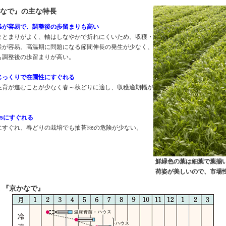
なで』の主な特長
業が容易で、調整後の歩留まりも高い
まとまりがよく、軸はしなやかで折れにくいため、収穫・
業が容易。高温期に問題になる節間伸長の発生が少なく、
も調整後の歩留まりが高い。
じっくりで在圃性にすぐれる
生育が進むことが少なく春～秋どりに適し、収穫適期幅が
にすぐれる
5
にすぐれ、春どりの栽培でも抽苔
の危険が少ない。
※6
鮮緑色の葉は細葉で葉揃
荷姿が美しいので、市場
 『京かなで』