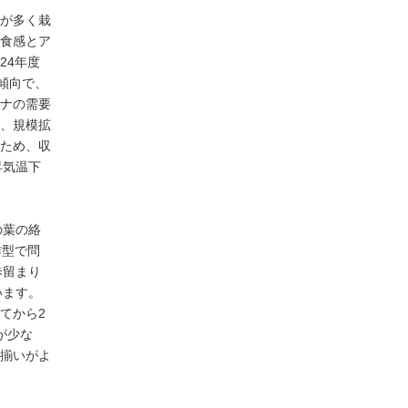
イのノベルティ
が多く栽
食感とア
24年度
加傾向で、
ナの需要
、規模拡
ため、収
昇気温下
の葉の絡
作型で問
歩留まり
います。
てから2
が少な
揃いがよ