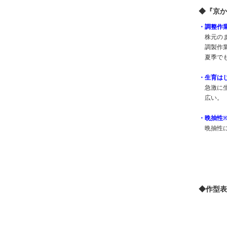
◆『京か
・
調整作
株元の
調製作
夏季で
・
生育は
急激に
広い。
・
晩抽性
※
晩抽性
◆作型表