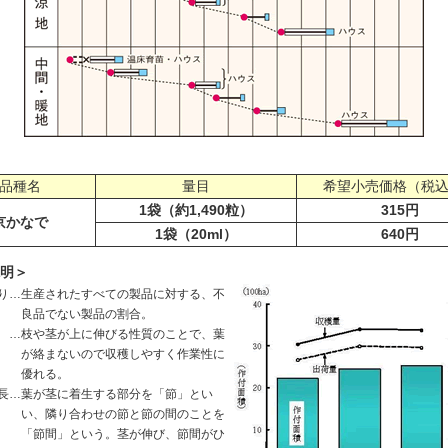
品種名
量目
希望小売価格（税
1袋（約1,490粒）
315円
京かなで
1袋（20ml）
640円
明＞
り
…
生産されたすべての製品に対する、不
良品でない製品の割合。
…
枝や茎が上に伸びる性質のことで、葉
が絡まないので収穫しやすく作業性に
優れる。
長
…
葉が茎に着生する部分を「節」とい
い、隣り合わせの節と節の間のことを
「節間」という。茎が伸び、節間がひ