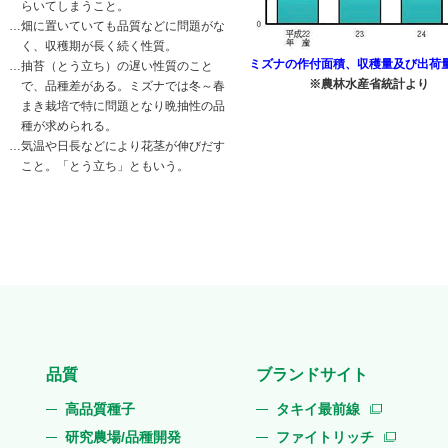
らいてしまうこと。
…
畑に置いていても品質などに問題がな
く、収穫期が長く続く性質。
ミズナの作付面積、収穫量及び出荷
…
抽苔（とう立ち）の遅い性質のこと
※農林水産省統計より
で、品種差がある。ミズナでは冬～春
まき栽培で特に問題となり晩抽性の品
種が求められる。
…
気温や日長などにより花茎が伸びだす
こと。「とう立ち」ともいう。
品質
ブランドサイト
高品質種子
タキイ最前線
研究農場/品種開発
ファイトリッチ