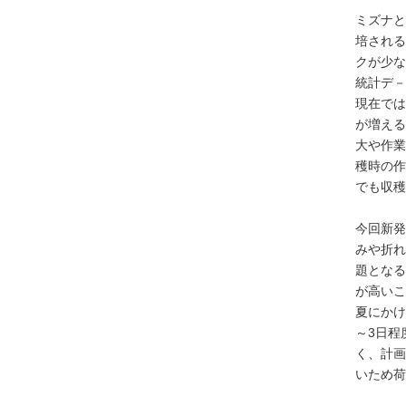
ミズナと
培される
クが少な
統計デ－
現在では
が増える
大や作業
穫時の作
でも収穫
今回新発
みや折れ
題となる
が高いこ
夏にかけ
～3日程
く、計画
いため荷