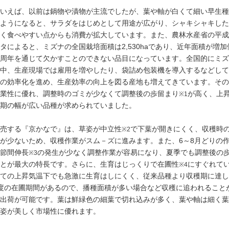
タキ
いえば、以前は鍋物や漬物が主流でしたが、葉や軸が白くて細い早生種
ようになると、サラダをはじめとして用途が広がり、シャキシャキした
く食べやすい点からも消費が拡大しています。また、農林水産省の平成
タによると、ミズナの全国栽培面積は2,530haであり、近年面積が増
周年を通じて欠かすことのできない品目になっています。全国的にミズ
中、生産現場では雇用を増やしたり、袋詰め包装機を導入するなどして
の効率化を進め、生産効率の向上を図る産地も増えてきています。その
業性に優れ、調整時のゴミが少なくて調整後の歩留まり
が高く、上
※1
期の幅が広い品種が求められていました。
売する『京かなで』は、草姿が中立性
で下葉が開きにくく、収穫時
※2
が少ないため、収穫作業がスム－ズに進みます。また、6～8月どりの
節間伸長
の発生が少なく調整作業が容易になり、夏季でも調整後の
※3
とが最大の特長です。さらに、生育はじっくりで在圃性
にすぐれて
※4
ての上昇気温下でも急激に生育はしにくく、従来品種より収穫期に達し
度の在圃期間があるので、播種面積が多い場合など収穫に追われること
出荷が可能です。葉は鮮緑色の細葉で切れ込みが多く、葉や軸は細く葉
姿が美しく市場性に優れます。