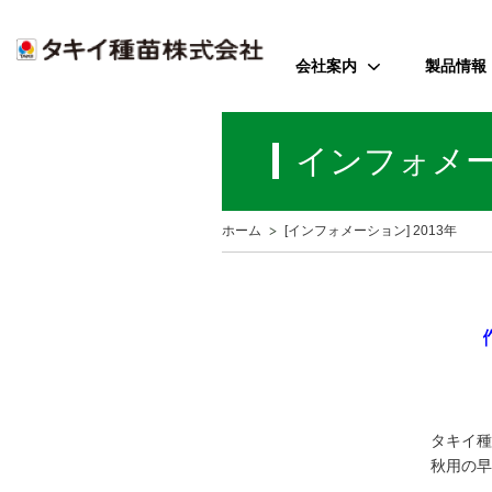
会社案内
製品情報
ご挨拶
野菜
インフォメ
会社のミッション
花
会社概要
芝・緑化・
公
ホーム
[インフォメーション] 2013年
歴史・沿革
農園芸資
事業所案内
アクセス
受賞歴
タキイ種
秋用の早