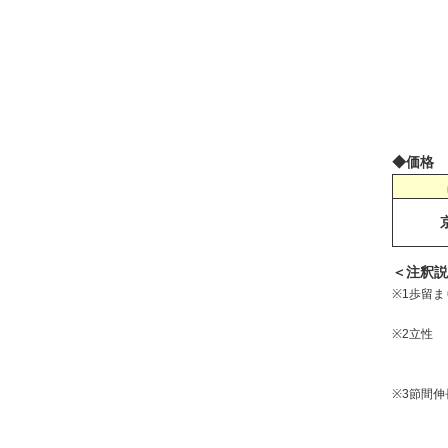
◆価格
＜注釈説
※1
歩留ま
※2
立性
※3
節間伸