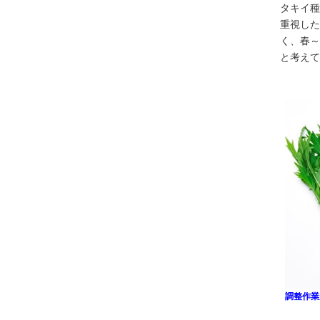
タキイ種
重視した
く、春～
と考えて
調整作業