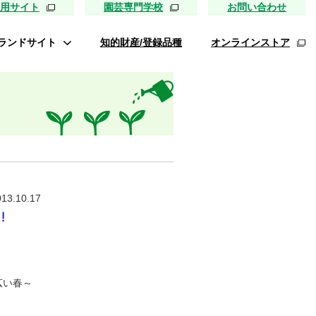
用サイト
園芸専門学校
お問い合わせ
ランドサイト
知的財産/登録品種
オンラインストア
タキイ最前線
ァイトリッチ
桃太郎トマト
リッチひまわり
たねぢから
013.10.17
レノンメロン
キソパワー５
ンレタス ロマリア
広い春～
UETE