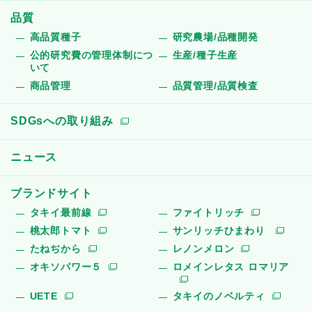
品質
高品質種子
研究農場/品種開発
公的研究費の管理体制につ
生産/種子生産
いて
商品管理
品質管理/品質検査
SDGsへの取り組み
ニュース
ブランドサイト
タキイ最前線
ファイトリッチ
桃太郎トマト
サンリッチひまわり
たねぢから
レノンメロン
オキソパワー５
ロメインレタス ロマリア
UETE
タキイのノベルティ