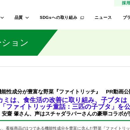
採
品質
SDGsへの取り組み
ニュース
ブ
高品質種子
タ
ーション
研究農場/品種開発
フ
緑肥
的研究費の管理体制について
桃
材
生産/種子生産
サン
商品管理
品質管理/品質検査
レ
機能性成分が豊富な野菜『ファイトリッチ』 PR動画公
カミは、食生活の改善に取り組み、子ブタは
オ
「ファイトリッチ童話：三匹の子ブタ」を
ロメイン
、安齋 肇さん、声はスチャダラパーさんの豪華コラボが
し、看板商品の1つである機能性成分を豊富に含んだ野菜『ファイトリ