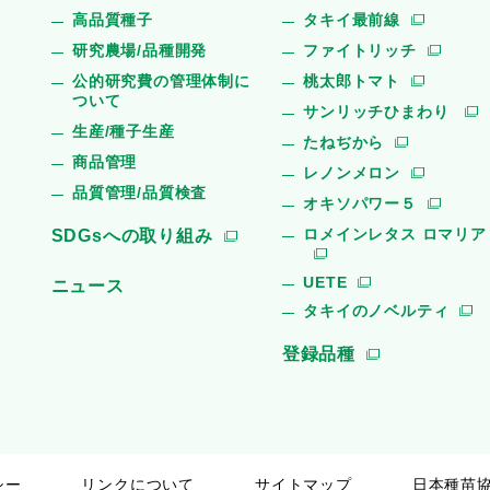
高品質種子
タキイ最前線
研究農場/品種開発
ファイトリッチ
公的研究費の管理体制に
桃太郎トマト
ついて
サンリッチひまわり
生産/種子生産
たねぢから
商品管理
レノンメロン
品質管理/品質検査
オキソパワー５
ロメインレタス ロマリア
SDGsへの取り組み
UETE
ニュース
タキイのノベルティ
登録品種
シー
リンクについて
サイトマップ
日本種苗