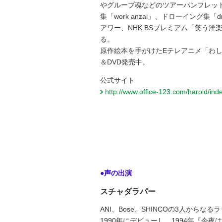
やグループ魂などのツアーパンフレッ
集「work anzai」、ドローイング集
アワー、NHK BSプレミアム「笑う
る。
原作絵本を手がけたEテレアニメ「わ
＆DVD発売中。
公式サイト
http://www.office-123.com/harold/ind
●声の出演
スチャダラパー
ANI、Bose、SHINCOの3人からな
1990年にデビューし、1994年『今