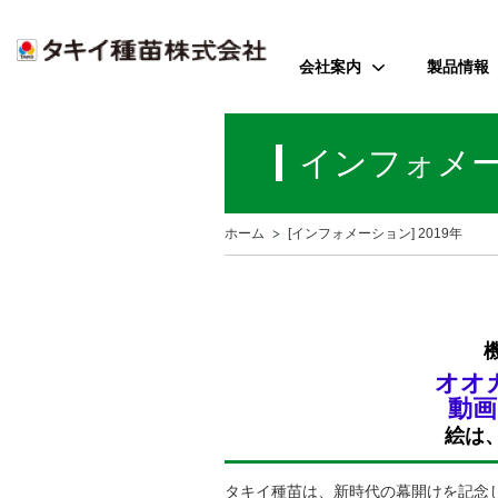
会社案内
製品情報
ご挨拶
野菜
インフォメ
会社のミッション
花
会社概要
芝・緑化・
公
ホーム
[インフォメーション] 2019年
歴史・沿革
農園芸資
事業所案内
アクセス
オオ
受賞歴
動画
絵は
タキイ種苗は、新時代の幕開けを記念