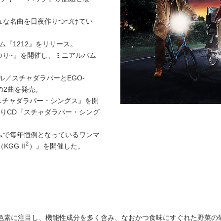
ュな名曲を日夜作りつづけてい
ム『1212』をリリース。
春まつり~』を開催し、ミニアルバム
ル／スチャダラパーとEGO-
』の2曲を発売。
『スチャダラパー・シングス』を開
りCD『スチャダラパー・シング
ームで毎年恒例となっているワンマ
2
（KGG II
）』を開催した。
の色素に注目し、機能性成分を多く含み、なおかつ食味にすぐれた野菜の