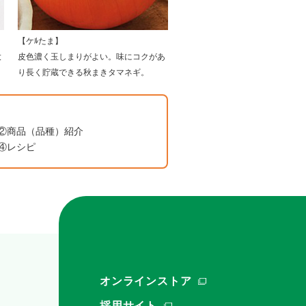
【ケﾙたま】
大
皮色濃く玉しまりがよい。味にコクがあ
り長く貯蔵できる秋まきタマネギ。
②商品（品種）紹介
④レシピ
オンラインストア
採用サイト