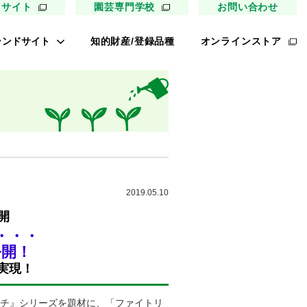
用サイト
園芸専門学校
お問い合わせ
ランドサイト
知的財産/登録品種
オンラインストア
キイ最前線
ァイトリッチ
太郎トマト
リッチひまわり
たねぢから
2019.05.10
ノンメロン
開
・・・
キソパワー５
公開！
レタス ロマリア
実現！
UETE
ッチ』シリーズを題材に、「ファイトリ