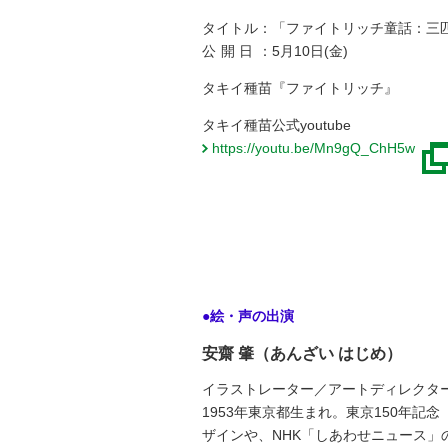
タイトル：
「ファイトリッチ童話：三
公開日：
5月10日(金)
タキイ種苗『ファイトリッチ』
タキイ種苗公式youtube
https://youtu.be/Mn9gQ_ChH5w
●絵・声の出演
安齋 肇（あんざい はじめ）
イラストレーター／アートディレクタ
1953年東京都生まれ。東京150年記
ザインや、NHK「しあわせニュース