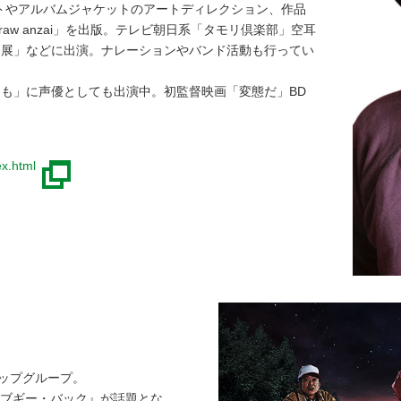
トやアルバムジャケットのアートディレクション、作品
「draw anzai」を出版。テレビ朝日系「タモリ倶楽部」空耳
洋楽展」などに出演。ナレーションやバンド活動も行ってい
しも」に声優としても出演中。初監督映画「変態だ」BD
ex.html
るラップグループ。
夜はブギー・バック』が話題とな