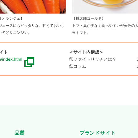
【オランジェ】
【桃太郎ゴールド】
ジュースにもピッタリな、甘くておいし
トマト臭が少なく食べやすい橙黄色の
い冬どりニンジン。
玉トマト。
イト
＜サイト内構成＞
ch/index.html
①ファイトリッチとは？
③コラム
品質
ブランドサイト