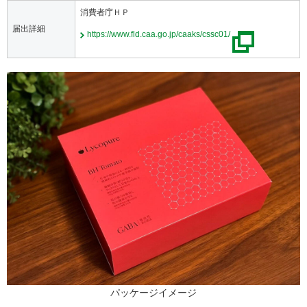
消費者庁ＨＰ
届出詳細
https://www.fld.caa.go.jp/caaks/cssc01/
パッケージイメージ