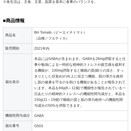
※食生活は、主食、主菜、副菜を基本に食事のバランスを。
■商品情報
BH Tomato（ビーエイチトマト）
商品名
（品種／フルティカ）
販売開始
2021年内
本品にはGABAが含まれます。GABAを28mg摂取すると仕
事や勉強による一時的な精神的ストレスや疲労感を緩和す
る機能が、100mg摂取すると睡眠の質(眠りの深さ、すっ
きりとした目覚め)の向上に役立つ機能、肌の弾力を維持
届出表示
し肌の健康を守るのを助ける機能があることが報告されて
います。本品を84g(6～11個)で機能性が報告されている一
日あたりの精神的ストレスへの機能性関与成分と、本品を
150g(11～19個)で睡眠の質と肌の弾力維持への機能性関
与成分の50%を摂取できます。
機能性関与成分
GABA
届出番号
G503