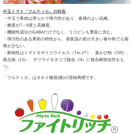
中玉トマト『フルティカ』の特長
・中玉で果肉は滑らかで弾力性があり、食感のよい品種。
・糖度が7～8度と高糖度。
・機能性成分のGABAだけでなく、リコピンも豊富に含む。
・弾力性のある果肉の特性から、昼夜温の差が大きい春や秋でも裂
果が少ない。
a
・耐病性はトマトモザイクウイルス（Tm-2
）、葉かび病（Cf9）、
斑点病（LS）、サツマイモネコブ線虫（N）に複合耐病虫性をも
つ。
「フルティカ」はタキイ種苗(株)の登録商標です。