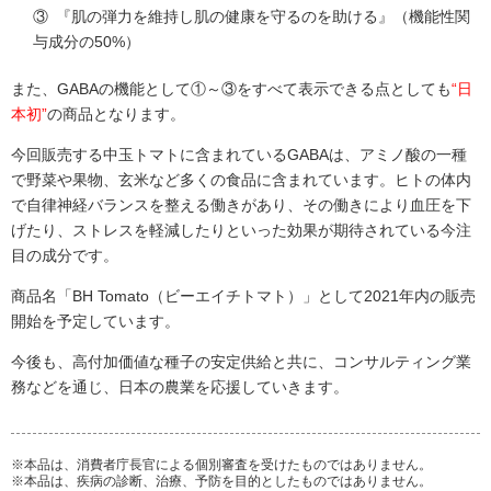
③ 『肌の弾力を維持し肌の健康を守るのを助ける』（機能性関
与成分の50%）
また、GABAの機能として①～③をすべて表示できる点としても
“日
本初”
の商品となります。
今回販売する中玉トマトに含まれているGABAは、アミノ酸の一種
で野菜や果物、玄米など多くの食品に含まれています。ヒトの体内
で自律神経バランスを整える働きがあり、その働きにより血圧を下
げたり、ストレスを軽減したりといった効果が期待されている今注
目の成分です。
商品名「BH Tomato（ビーエイチトマト）」として2021年内の販売
開始を予定しています。
今後も、高付加価値な種子の安定供給と共に、コンサルティング業
務などを通じ、日本の農業を応援していきます。
※本品は、消費者庁長官による個別審査を受けたものではありません。
※本品は、疾病の診断、治療、予防を目的としたものではありません。