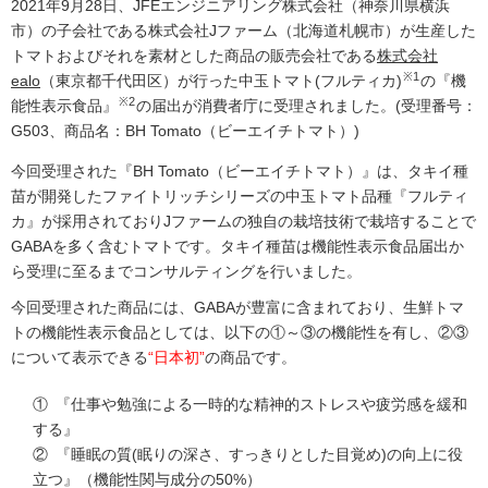
2021年9月28日、JFEエンジニアリング株式会社（神奈川県横浜
市）の子会社である株式会社Jファーム（北海道札幌市）が生産した
トマトおよびそれを素材とした商品の販売会社である
株式会社
※1
ealo
（東京都千代田区）が行った中玉トマト(フルティカ)
の『機
※2
能性表示食品』
の届出が消費者庁に受理されました。(受理番号：
G503、商品名：BH Tomato（ビーエイチトマト）)
今回受理された『BH Tomato（ビーエイチトマト）』は、タキイ種
苗が開発したファイトリッチシリーズの中玉トマト品種『フルティ
カ』が採用されておりJファームの独自の栽培技術で栽培することで
GABAを多く含むトマトです。タキイ種苗は機能性表示食品届出か
ら受理に至るまでコンサルティングを行いました。
今回受理された商品には、GABAが豊富に含まれており、生鮮トマ
トの機能性表示食品としては、以下の①～③の機能性を有し、②③
について表示できる
“日本初”
の商品です。
① 『仕事や勉強による一時的な精神的ストレスや疲労感を緩和
する』
② 『睡眠の質(眠りの深さ、すっきりとした目覚め)の向上に役
立つ』（機能性関与成分の50%）