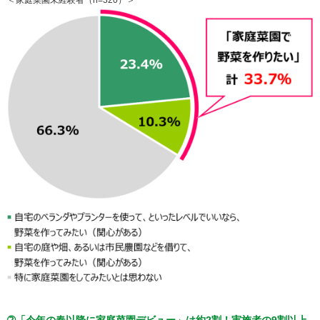
➁「今年の春以降に家庭菜園デビュー」は約2割！実施者の9割以上