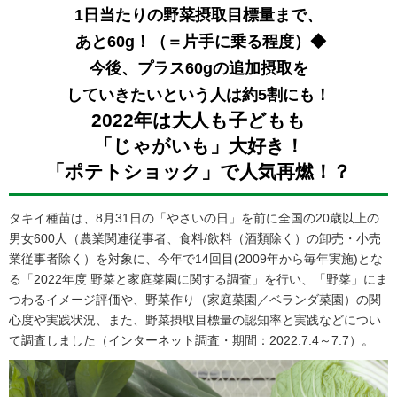
1日当たりの野菜摂取目標量まで、
あと60g！（＝片手に乗る程度）◆
今後、プラス60gの追加摂取を
していきたいという人は約5割にも！
2022年は大人も子どもも
「じゃがいも」大好き！
「ポテトショック」で人気再燃！？
タキイ種苗は、8月31日の「やさいの日」を前に全国の20歳以上の
男女600人（農業関連従事者、食料/飲料（酒類除く）の卸売・小売
業従事者除く）を対象に、今年で14回目(2009年から毎年実施)とな
る「2022年度 野菜と家庭菜園に関する調査」を行い、「野菜」にま
つわるイメージ評価や、野菜作り（家庭菜園／ベランダ菜園）の関
心度や実践状況、また、野菜摂取目標量の認知率と実践などについ
て調査しました（インターネット調査・期間：2022.7.4～7.7）。