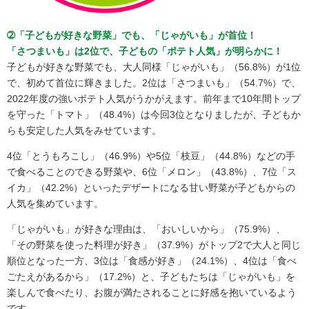
➁「子どもが好きな野菜」でも、「じゃがいも」が首位！
「さつまいも」は2位で、子どもの「ポテト人気」が明らかに！
子どもが好きな野菜でも、大人同様「じゃがいも」（56.8%）が1位
で、初めて首位に輝きました。2位は「さつまいも」（54.7%）で、
2022年度の強いポテト人気がうかがえます。前年まで10年間トップ
を守った「トマト」（48.4%）は今回3位となりましたが、子どもか
らも安定した人気をみせています。
4位「とうもろこし」（46.9%）や5位「枝豆」（44.8%）などの手
で食べることのできる野菜や、6位「メロン」（43.8%）、7位「ス
イカ」（42.2%）といったデザートになる甘い野菜が子どもからの
人気を集めています。
「じゃがいも」が好きな理由は、「おいしいから」（75.9%）、
「その野菜を使った料理が好き」（37.9%）がトップ2で大人と同じ
順位となった一方、3位は「食感が好き」（24.1%）、4位は「食べ
ごたえがあるから」（17.2%）と、子どもたちは「じゃがいも」を
楽しんで食べたり、お腹が満たされることに好感を抱いているよう
です。