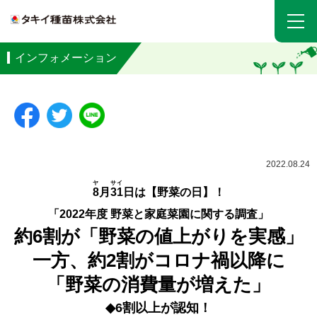
インフォメーション
2022.08.24
ヤ
サイ
8
月
31
日は【野菜の日】！
「2022年度 野菜と家庭菜園に関する調査」
約6割が「野菜の値上がりを実感」
一方、約2割がコロナ禍以降に
「野菜の消費量が増えた」
◆6割以上が認知！