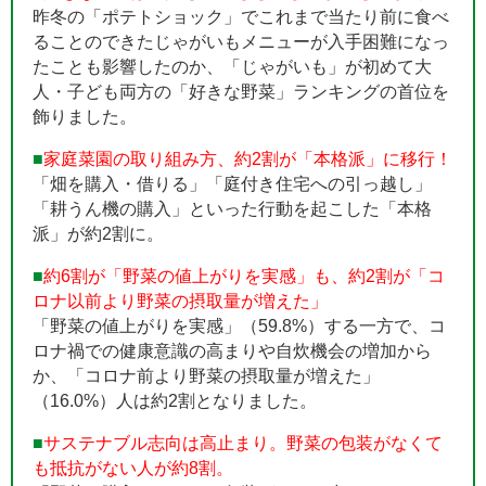
昨冬の「ポテトショック」でこれまで当たり前に食べ
ることのできたじゃがいもメニューが入手困難になっ
たことも影響したのか、「じゃがいも」が初めて大
人・子ども両方の「好きな野菜」ランキングの首位を
飾りました。
■
家庭菜園の取り組み方、約2割が「本格派」に移行！
「畑を購入・借りる」「庭付き住宅への引っ越し」
「耕うん機の購入」といった行動を起こした「本格
派」が約2割に。
■
約6割が「野菜の値上がりを実感」も、約2割が「コ
ロナ以前より野菜の摂取量が増えた」
「野菜の値上がりを実感」（59.8%）する一方で、コ
ロナ禍での健康意識の高まりや自炊機会の増加から
か、「コロナ前より野菜の摂取量が増えた」
（16.0%）人は約2割となりました。
■
サステナブル志向は高止まり。野菜の包装がなくて
も抵抗がない人が約8割。