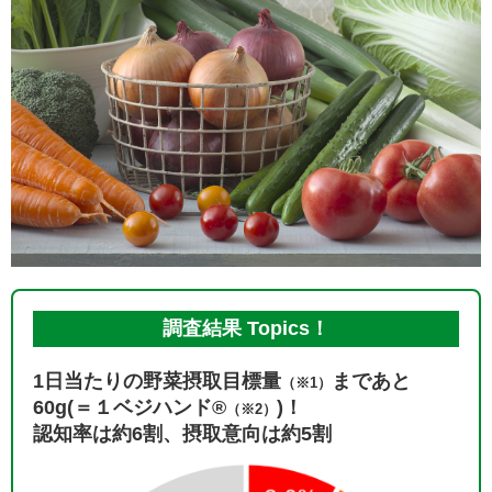
調査結果 Topics！
1日当たりの野菜摂取目標量
まであと
（※1）
60g(＝１ベジハンド®
)！
（※2）
認知率は約6割、摂取意向は約5割