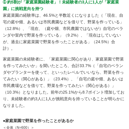
➀ 約5割が「家庭菜園経験者」！未経験者の3人に1人が「家庭菜
園」に挑戦意向を持つ
家庭菜園の経験率は、46.5%と半数近くになりました（「現在、自
宅の庭や畑、あるいは市民農園などを借りて、野菜を作っている」
（12.8%）、「現在、（庭や畑、市民農園ではないが）自宅のベラ
ンダや室内で野菜を作っている」（9.2%）、「現在はしていない
が、過去に家庭菜園で野菜を作ったことがある」（24.5%）合
計）。
家庭菜園の未経験者に、「家庭菜園に関心があり、家庭菜園で野菜
を作ってみたいか」を聞いたところ、合計33.7%（「自宅のベラン
ダやプランターを使って、といったレベルでいいなら、野菜を作っ
てみたい（関心がある）」（23.4%）、「自宅の庭や畑、あるいは
市民農場などを借りて、野菜を作ってみたい（関心がある）」
（10.3%）となりました。前年の25.1%から8.7ポイント増加してお
り、未経験者の約3人に1人が挑戦意向を持っていることが明らかに
なりました。
●家庭菜園で野菜を作ったことがあるか
＜全体（N=600）＞