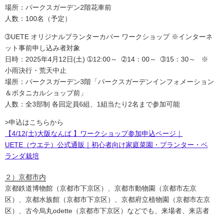
場所：パークスガーデン2階花車前
人数：100名（予定）
➂UETE オリジナルプランターカバー ワークショップ ※インターネ
ット事前申し込み者対象
日時：2025年4月12日(土) ➀12:00～ ➁14：00～ ➂15：30～ ※
小雨決行・荒天中止
場所：パークスガーデン3階「パークスガーデンインフォメーション
＆ボタニカルショップ前」
人数：全3部制 各回定員6組、1組当たり2名まで参加可能
>申込はこちらから
【4/12(土)大阪なんば 】ワークショップ参加申込ページ｜
UETE（ウエテ）公式通販｜初心者向け家庭菜園・プランター・ベ
ランダ栽培
２）京都市内
京都鉄道博物館（京都市下京区）、京都市動物園（京都市左京
区）、京都水族館（京都市下京区）、京都府立植物園（京都市左京
区）、古今烏丸odette（京都市下京区）などでも、来場者、来店者