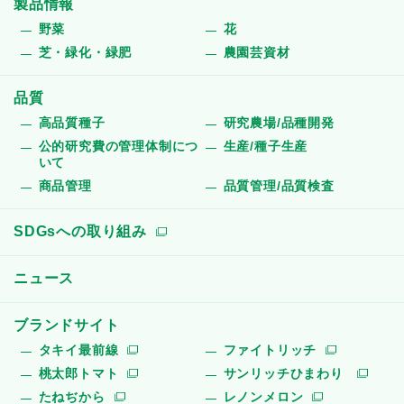
製品情報
野菜
花
芝・緑化・緑肥
農園芸資材
品質
高品質種子
研究農場/品種開発
公的研究費の管理体制につ
生産/種子生産
いて
商品管理
品質管理/品質検査
SDGsへの取り組み
ニュース
ブランドサイト
タキイ最前線
ファイトリッチ
桃太郎トマト
サンリッチひまわり
たねぢから
レノンメロン