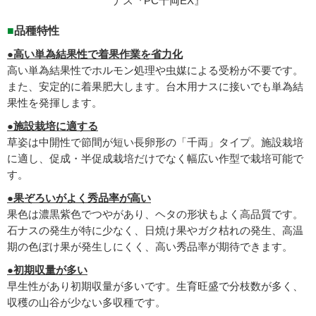
ナス『PC千両EX』
■
品種特性
●高い単為結果性で着果作業を省力化
高い単為結果性でホルモン処理や虫媒による受粉が不要です。
また、安定的に着果肥大します。台木用ナスに接いでも単為結
果性を発揮します。
●施設栽培に適する
草姿は中開性で節間が短い長卵形の「千両」タイプ。施設栽培
に適し、促成・半促成栽培だけでなく幅広い作型で栽培可能で
す。
●果ぞろいがよく秀品率が高い
果色は濃黒紫色でつやがあり、ヘタの形状もよく高品質です。
石ナスの発生が特に少なく、日焼け果やガク枯れの発生、高温
期の色ぼけ果が発生しにくく、高い秀品率が期待できます。
●初期収量が多い
早生性があり初期収量が多いです。生育旺盛で分枝数が多く、
収穫の山谷が少ない多収種です。