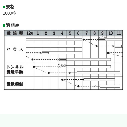
■
規格
1000粒
■
適期表