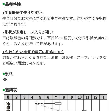
■
品種特性
●生育旺盛で作りやすい
生育旺盛で肥大性にすぐれる中早生種です。作りやすく多収性
にすぐれます。
●形状が安定し、ス入りが遅い
玉は淡緑色の扁円形です。直径10cm程度までは玉形状が崩れに
くく、ス入りが遅い特長があります。
●やわらかい肉質で幅広い用途に向く
肉質がやわらかく良食味で、漬物、炒め物、スープ、サラダな
ど幅広い用途に向きます。
■
規格
RF
■
適期表