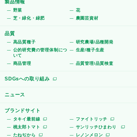
製品情報
野菜
花
芝・緑化・緑肥
農園芸資材
品質
高品質種子
研究農場/品種開発
公的研究費の管理体制につ
生産/種子生産
いて
商品管理
品質管理/品質検査
SDGsへの取り組み
ニュース
ブランドサイト
タキイ最前線
ファイトリッチ
桃太郎トマト
サンリッチひまわり
たねぢから
レノンメロン