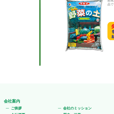
産廃
晶で
会社案内
ご挨拶
会社のミッション