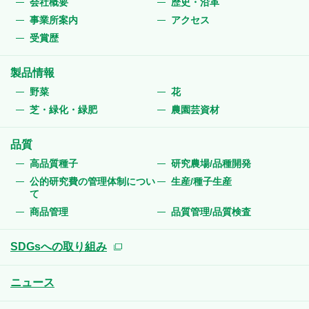
会社概要
歴史・沿革
事業所案内
アクセス
受賞歴
製品情報
野菜
花
芝・緑化・緑肥
農園芸資材
品質
高品質種子
研究農場/品種開発
公的研究費の管理体制につい
生産/種子生産
て
商品管理
品質管理/品質検査
SDGsへの取り組み
ニュース