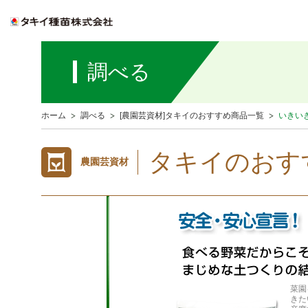
調べる
ホーム
調べる
[農園芸資材]タキイのおすすめ商品一覧
いきい
タキイのおす
農園芸資材
菜園
きた