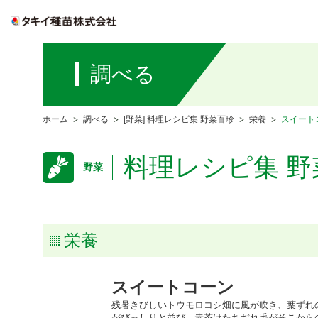
調べる
ホーム
調べる
[野菜] 料理レシピ集 野菜百珍
栄養
スイート
料理レシピ集 野
野菜
栄養
スイートコーン
残暑きびしいトウモロコシ畑に風が吹き、葉ずれ
がびっしりと並び、赤茶けたちぢれ毛がそこから