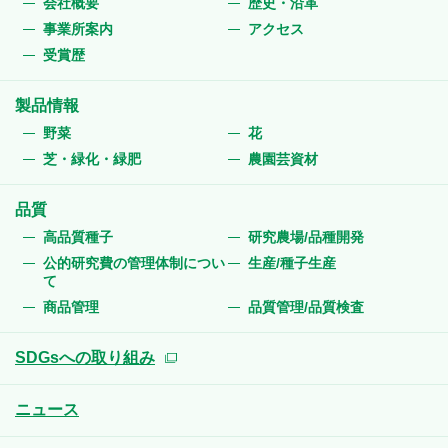
会社概要
歴史・沿革
事業所案内
アクセス
受賞歴
製品情報
野菜
花
芝・緑化・緑肥
農園芸資材
品質
高品質種子
研究農場/品種開発
公的研究費の管理体制につい
生産/種子生産
て
商品管理
品質管理/品質検査
SDGsへの取り組み
ニュース