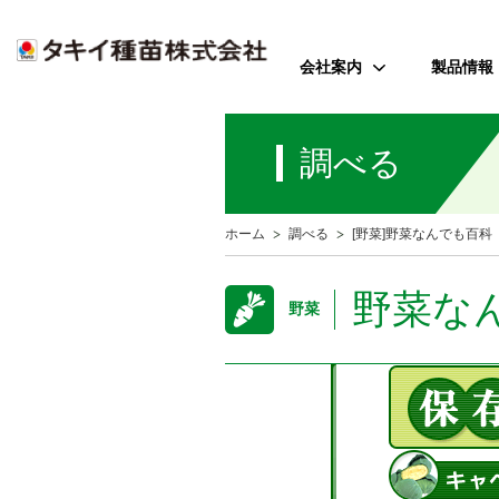
会社案内
製品情報
ご挨拶
野菜
調べる
会社のミッション
花
会社概要
芝・緑化・
公
ホーム
調べる
[野菜]野菜なんでも百科
歴史・沿革
農園芸資
事業所案内
野菜な
野菜
アクセス
受賞歴