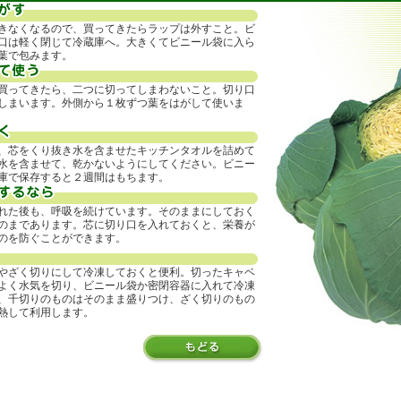
タキ
きなくなるので、買ってきたらラップは外すこと。ビ
口は軽く閉じて冷蔵庫へ。大きくてビニール袋に入ら
葉で包みます。
買ってきたら、二つに切ってしまわないこと。切り口
しまいます。外側から１枚ずつ葉をはがして使いま
、芯をくり抜き水を含ませたキッチンタオルを詰めて
水を含ませて、乾かないようにしてください。ビニー
庫で保存すると２週間はもちます。
れた後も、呼吸を続けています。そのままにしておく
のまであります。芯に切り口を入れておくと、栄養が
のを防ぐことができます。
やざく切りにして冷凍しておくと便利。切ったキャベ
よく水気を切り、ビニール袋か密閉容器に入れて冷凍
、千切りのものはそのまま盛りつけ、ざく切りのもの
熱して利用します。