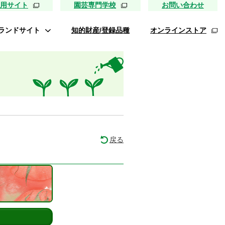
用サイト
園芸専門学校
お問い合わせ
ランドサイト
知的財産/登録品種
オンラインストア
タキイ最前線
ァイトリッチ
桃太郎トマト
リッチひまわり
たねぢから
戻る
レノンメロン
キソパワー５
ンレタス ロマリア
UETE