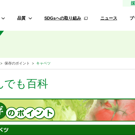
採
品質
SDGsへの取り組み
ニュース
ブ
高品質種子
研究農場/品種開発
フ
緑肥
的研究費の管理体制について
保存のポイント
キャベツ
材
生産/種子生産
サン
商品管理
んでも百科
品質管理/品質検査
オ
ロメイ