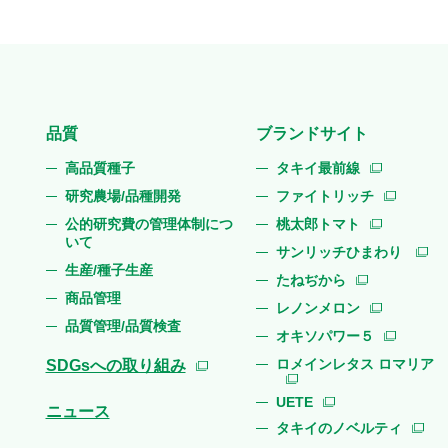
品質
ブランドサイト
高品質種子
タキイ最前線
研究農場/品種開発
ファイトリッチ
公的研究費の管理体制につ
桃太郎トマト
いて
サンリッチひまわり
生産/種子生産
たねぢから
商品管理
レノンメロン
品質管理/品質検査
オキソパワー５
ロメインレタス ロマリア
SDGsへの取り組み
UETE
ニュース
タキイのノベルティ