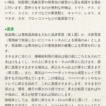
い場合、幼苗期に気象災害や病害虫の被害から苗を保護する場合
に行います。苗作りをするのが便利な作物は、トマト、ナス、ピ
ーマン、スイカ、イチゴなどの果菜類と、キャベツ、レタス、タ
マネギ、ネギ、ブロッコリーなどの葉菜類です。
●苗床
低温期には電熱温床線を入れた温床育苗（第１図）か、冷床育苗
（電熱線で加温しないビニールトンネルによる保温のみ）としま
す。高温期には寒冷紗などの遮熱資材の被覆による育苗を行いま
す。
タネまきに当たり、播種箱利用の場合は箱の底にごろ土を入れて
水はけをよくし、その上に床土を６～９㎝の厚さに広げます。苗
床に直接タネまきする場合は、床土を９㎝以上の厚さに置きます
（第２図）。また、最近はペーパーポットやセル成型トレイで育
苗する方法が増えています。この場合は、ペーパーポットやセル
トレイに床土を詰めて、これに直接タネまきします。タネまきの
深さは、通常、種子の厚さの３倍ですが、床土が粘質であればや
や浅めに、床土が砂質であれば深めにします。
移植床としては、苗床に床土を９～12㎝の厚さに置いて、これに
移植する方法と、ポリポット、ペーパーポット、セルトレイなど