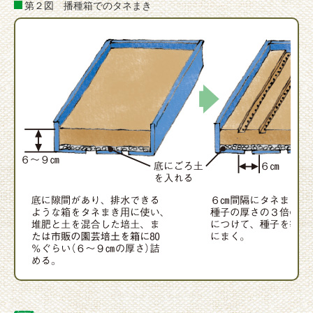
第２図 播種箱でのタネまき