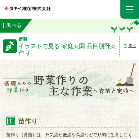
調べる
野菜
イラストで見る 家庭菜園 品目別野菜
戻る
作り
苗作り
苗作り（育苗）は、外気温が低温や高温などで順調に生育しにく