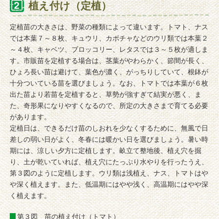
植え付け（定植）
定植苗の大きさは、野菜の種類によって違います。トマト、ナス
では本葉７～８枚、キュウリ、カボチャなどのウリ類では本葉２
～４枚、キャベツ、ブロッコリー、レタスでは３～５枚が適しま
す。市販苗を定植する場合は、茎葉がやわらかく、節間が長く、
ひょろ長い苗は避けて、葉色が濃く、がっちりしていて、根鉢が
十分ついている苗を選びましょう。なお、トマトでは本葉が６枚
出た苗より若苗を定植すると、草勢が強すぎて結実が悪く、ま
た、奇形果になりやすくなるので、所定の大きさまで育てる必要
があります。
定植日は、できるだけ苗のしおれを少なくするために、無風で日
差しの弱い日がよく、冬春には暖かい日を選びましょう。暑い時
期には、涼しい夕方に定植します。畝立て整地後、植え穴を掘
り、土が乾いていれば、植え穴にたっぷり水やりを行ったうえ、
第３図のように定植します。ウリ類は浅植え、ナス、トマトはや
や深く植えます。また、低温期にはやや浅く、高温期にはやや深
く植えます。
第３図 苗の植え付け（トマト）