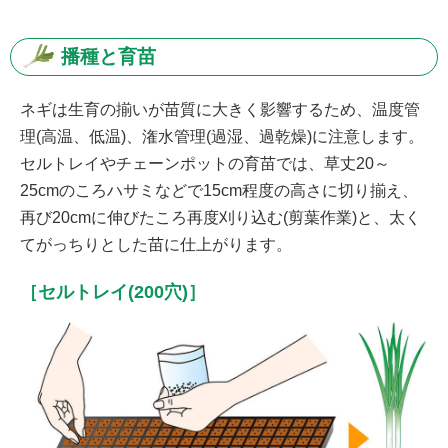
播種と育苗
ネギは生育の揃いが苗質に大きく影響するため、温度管
理(高温、低温)、潅水管理(過湿、過乾燥)に注意します。
セルトレイやチェーンポットの育苗では、草丈20～
25cmのころハサミなどで15cm程度の高さに切り揃え、
再び20cmに伸びたころ再度刈り込む(剪葉作業)と、太く
てがっちりとした苗に仕上がります。
［セルトレイ(200穴)］