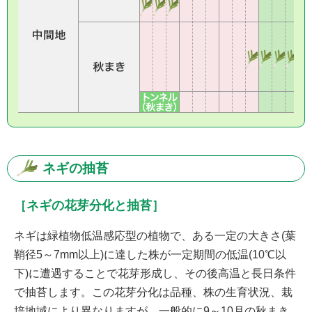
ネギの抽苔
［ネギの花芽分化と抽苔］
ネギは緑植物低温感応型の植物で、ある一定の大きさ(葉
鞘径5～7mm以上)に達した株が一定期間の低温(10℃以
下)に遭遇することで花芽形成し、その後高温と長日条件
で抽苔します。この花芽分化は品種、株の生育状況、栽
培地域により異なりますが、一般的に9～10月の秋まき