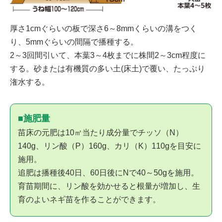
厚さ1cmぐらいの板で深さ6～8mmくらいの溝をつく
り、5mmぐらいの間隔で播種する。
2～3回間引いて、本葉3～4枚までに株間2～3cm程度に
する。砂または有機質の多い土(床土)で覆い、たっぷり
潅水する。
■施肥量
苗床の元肥は10㎡当たり成分量でチッソ（N）
140g、リン酸（P）160g、カリ（K）110gを目安に
施用。
追肥は播種後40日、60日後にNで40～50gを施用。
育苗期間に、リン酸を効かせると根量が増加し、生
育のよいネギ苗を作ることができます。