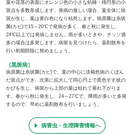
葉や花茎の表面にオレンジ色の小さな紡錘・楕円形の小
斑点を多数形成します。発病の激しい場合、葉全体に病
斑が生じ、葉は黄白色になり枯死します。病原菌は糸状
菌(カビ)で15～20℃で発病が多く、春と秋に発生し、
24℃以上では発病しません。雨が多いときや、チッソ過
多の場合は多発します。病斑を見つけたら、薬剤散布を
行い初期防除に努めましょう。
［黒斑病］
病原菌は糸状菌(カビ)で、葉の中心に淡褐色病のくぼん
だ斑点ができ、次第に拡大して同心円上で黒色すす状の
かびを生じ、病斑から上部の葉は枯れて垂れ下がりま
す。春から秋に発生し、24～27℃で、降雨が多いと多発
するので、早めに薬剤散布を行いましょう。
病害虫・生理障害情報へ