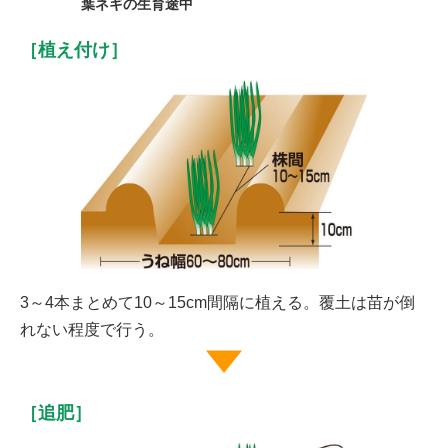
葉ネギの生育途中
［植え付け］
3～4本まとめて10～15cm間隔に植える。覆土は苗が倒
れない程度で行う。
［追肥］