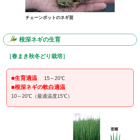
チェーンポットのネギ苗
根深ネギの生育
［春まき秋冬どり栽培］
■生育適温
15～20℃
■根深ネギの軟白適温
10～20℃（最適温度15℃）