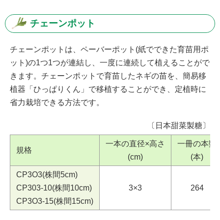
チェーンポット
チェーンポットは、ペーバーポット(紙でできた育苗用ポ
ット)の1つ1つが連結し、一度に連続して植えることがで
きます。チェーンポットで育苗したネギの苗を、簡易移
植器「ひっぱりくん」で移植することができ、定植時に
省力栽培できる方法です。
〔日本甜菜製糖〕
一本の直径×高さ
一冊の本数
規格
(cm)
(本)
CP3O3(株間5cm)
CP303-10(株間10cm)
3×3
264
CP3O3-15(株間15cm)