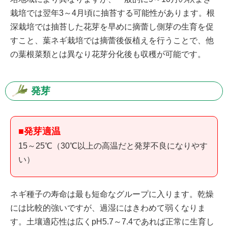
栽培では翌年3～4月頃に抽苔する可能性があります。根
深栽培では抽苔した花芽を早めに摘蕾し側芽の生育を促
すこと、葉ネギ栽培では摘蕾後仮植えを行うことで、他
の葉根菜類とは異なり花芽分化後も収穫が可能です。
発芽
■発芽適温
15～25℃（30℃以上の高温だと発芽不良になりやす
い）
ネギ種子の寿命は最も短命なグループに入ります。乾燥
には比較的強いですが、過湿にはきわめて弱くなりま
す。土壤適応性は広くpH5.7～7.4であれば正常に生育し