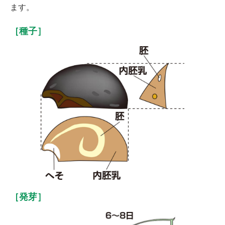
ます。
［種子］
［発芽］