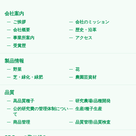
会社案内
ご挨拶
会社のミッション
会社概要
歴史・沿革
事業所案内
アクセス
受賞歴
製品情報
野菜
花
芝・緑化・緑肥
農園芸資材
品質
高品質種子
研究農場/品種開発
公的研究費の管理体制につい
生産/種子生産
て
商品管理
品質管理/品質検査