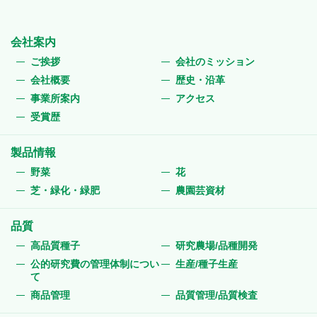
会社案内
ご挨拶
会社のミッション
会社概要
歴史・沿革
事業所案内
アクセス
受賞歴
製品情報
野菜
花
芝・緑化・緑肥
農園芸資材
品質
高品質種子
研究農場/品種開発
公的研究費の管理体制につい
生産/種子生産
て
商品管理
品質管理/品質検査