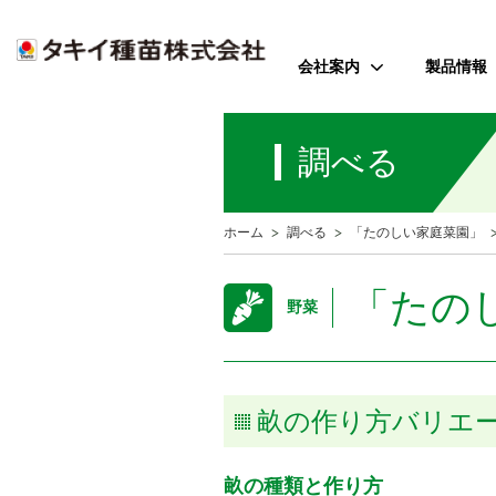
会社案内
製品情報
ご挨拶
野菜
調べる
会社のミッション
花
会社概要
芝・緑化・
公
ホーム
調べる
「たのしい家庭菜園」
歴史・沿革
農園芸資
事業所案内
「たの
野菜
アクセス
受賞歴
畝の作り方バリエ
畝の種類と作り方