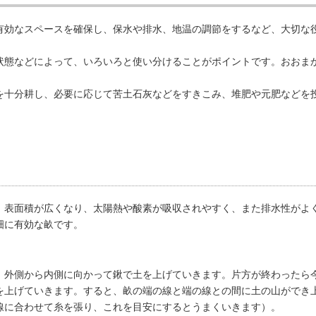
タキ
効なスペースを確保し、保水や排水、地温の調節をするなど、大切な
態などによって、いろいろと使い分けることがポイントです。おおま
十分耕し、必要に応じて苦土石灰などをすきこみ、堆肥や元肥などを
表面積が広くなり、太陽熱や酸素が吸収されやすく、また排水性がよ
畑に有効な畝です。
外側から内側に向かって鍬で土を上げていきます。片方が終わったら
を上げていきます。すると、畝の端の線と端の線との間に土の山ができ
線に合わせて糸を張り、これを目安にするとうまくいきます）。