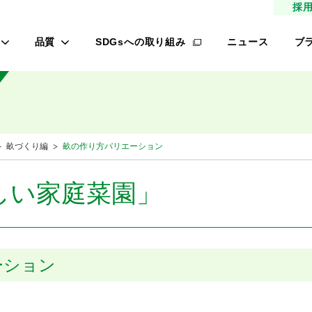
採
品質
SDGsへの取り組み
ニュース
ブ
高品質種子
タ
研究農場/品種開発
フ
緑肥
的研究費の管理体制について
桃
畝づくり編
畝の作り方バリエーション
材
生産/種子生産
サン
商品管理
しい家庭菜園」
品質管理/品質検査
レ
オ
ーション
ロメイン