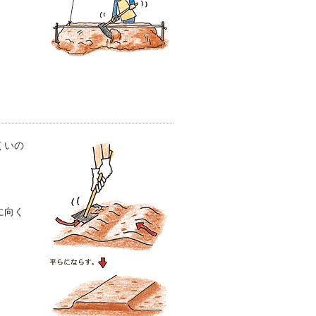
くいの
に向く