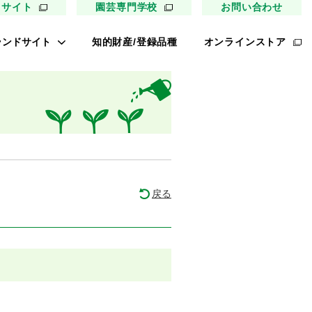
用サイト
園芸専門学校
お問い合わせ
ランドサイト
知的財産/登録品種
オンラインストア
キイ最前線
ァイトリッチ
太郎トマト
リッチひまわり
たねぢから
戻る
ノンメロン
キソパワー５
レタス ロマリア
UETE