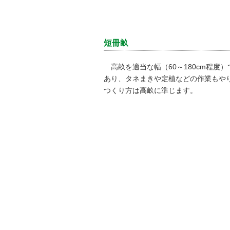
短冊畝
高畝を適当な幅（60～180cm程度
あり、タネまきや定植などの作業もや
つくり方は高畝に準じます。