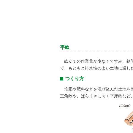
平畝
畝立ての作業量が少なくてすみ、畝間
で、もともと排水性のよい土地に適し
つくり方
堆肥や肥料などを混ぜ込んだ土地を整
三角畝や、ばらまきに向く平床畝など