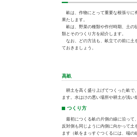
畝は、作物にとって重要な根張りに有
果たします。
畝は、野菜の種類や作付時期、土の状
類とそのつくり方を紹介します。
なお、どの方法も、畝立ての前に土を
ておきましょう。
高畝
耕土を高く盛り上げてつくった畝で、
ます。水はけの悪い場所や耕土が浅い
つくり方
最初につくる畝の片側の線に沿って、
反対側も同じように内側に向かって土
ます（畝をまっすぐつくるには、端の