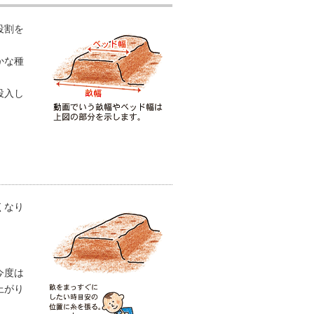
イのノベルティ
役割を
かな種
投入し
くなり
今度は
上がり