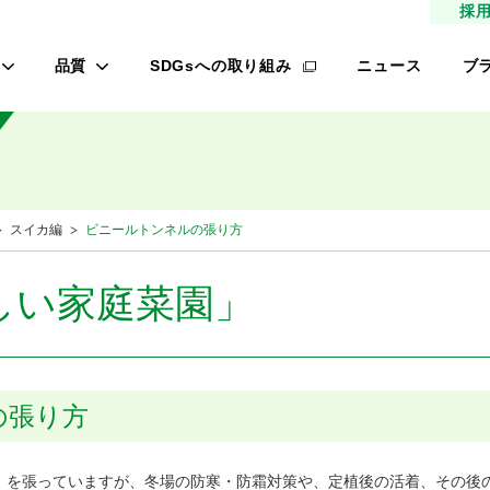
採
品質
SDGsへの取り組み
ニュース
ブ
高品質種子
タ
研究農場/品種開発
フ
緑肥
的研究費の管理体制について
桃
スイカ編
ビニールトンネルの張り方
材
生産/種子生産
サン
商品管理
しい家庭菜園」
品質管理/品質検査
レ
オ
の張り方
ロメイン
を張っていますが、冬場の防寒・防霜対策や、定植後の活着、その後