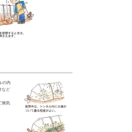
ルの内
けなど
て換気