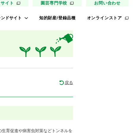
用サイト
園芸専門学校
お問い合わせ
ランドサイト
知的財産/登録品種
オンラインストア
キイ最前線
ァイトリッチ
太郎トマト
リッチひまわり
たねぢから
戻る
ノンメロン
キソパワー５
レタス ロマリア
UETE
の生育促進や病害虫対策などトンネルを