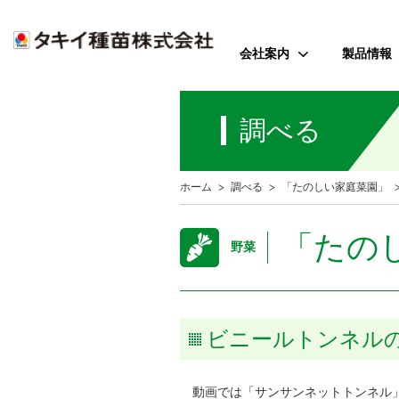
会社案内
製品情報
ご挨拶
野菜
調べる
会社のミッション
花
会社概要
芝・緑化・
公
ホーム
調べる
「たのしい家庭菜園」
歴史・沿革
農園芸資
事業所案内
「たの
野菜
アクセス
受賞歴
ビニールトンネル
動画では「サンサンネットトンネル」