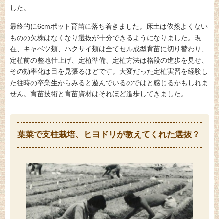
した。
最終的に6cmポット育苗に落ち着きました。床土は依然よくない
ものの欠株はなくなり選抜が十分できるようになりました。現
在、キャベツ類、ハクサイ類は全てセル成型育苗に切り替わり、
定植前の整地仕上げ、定植準備、定植方法は格段の進歩を見せ、
その効率化は目を見張るほどです。大変だった定植実習を経験し
た往時の卒業生からみると遊んでいるのではと感じるかもしれま
せん。育苗技術と育苗資材はそれほど進歩してきました。
葉菜で支柱栽培、ヒヨドリが教えてくれた選抜？