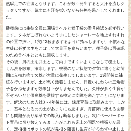
然駆足での往復となります。これが数回発生すると大汗を流しグ
ッタリですが、気丈にも汗を拭いながら任務を果たしてくれまし
た。
播種前には生徒全員に圃場ラベルと種子袋の番号確認を必ず行い
ます。タネがこぼれないよう手にしたシャーレーを地上すれすれ
の位置で扱い、1穴に3粒まきするように指示しますが、不慣れな
生徒は必ずタネをこぼして大目玉を食らいます。種子袋は再確認
のためラベルとともに回収します。
その後、肩の土を共土として両手ですくいよくこなして覆土し、
くん炭を散布、潅水します。被覆のない状態で夕立に遭うと幼苗
期に立枯れ病で欠株が大量に発生してしまいます。1週間後に補
植を行いますが、土が悪く活着しません。日覆いにわらの三角帽
子をかぶせますが効果は上がりませんでした。欠株が多く生育が
不ぞろいだと優良株を選抜する検定に支障を来たすことになりま
す。解決のため入社3～4年後には、錬床育苗に取組みます。しか
し、基本となる元の土があまりにも悪すぎ、育苗床に使える面積
にも問題があり葉菜での導入は断念しました。次にペーパーポッ
ト育苗に切り替えてみましたがこれも床土の問題で根張りが悪
く、定植後はポットの紙が発根を阻害し生育がそろわず中止しま