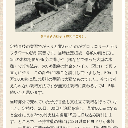
タネまきの様子（1983年ごろ）。
定植直後の実習でがらりと変わったのがブロッコリーとカリ
フラワーの誘引実習です。当時は定植後、各畝の頭と尻に
1mの木杭を斜め45度に掛けや（樫などで作った大型の木
槌）で打ち込み、太い8番線の針金をバイス（万力）で真っ
直ぐに張り、この針金に1株ごと誘引していました。50a、1
万3,000株に及ぶ誘引の手間は大変なものでした。今では考
えられない栽培方法ですが無支柱栽培に変わるまで4～5年
続いたと思います。
当時海外で売れていた子持甘藍も支柱立て栽培を行っていま
した。定植後、10日、30日と追肥を施し、草丈50cmになる
と全株に長さ2mの竹支柱を角度15度に打ち込み誘引しま
す。ところで、子持甘藍の株には12月以降ヒヨドリが来襲
し、生長点の若葉は食害で消えてしまいます。隣の圃場の秋