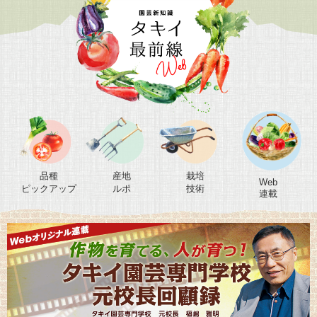
品種
産地
栽培
Web
ピックアップ
ルポ
技術
連載