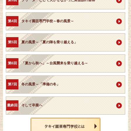
第4回
タキイ園芸専門学校～春の風景～
第5回
夏の風景～「夏の陣を乗り越える」
第6回
「夏から秋へ」～台風襲来を乗り越える～
第7回
冬の風景～「準備の冬」
最終回
そして卒業へ