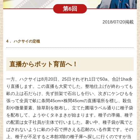
第6回
2018/07/20掲載
4．
ハクサイの定植
直播からポット育苗へ！
一方、ハクサイは8月20日、25日それぞれ1日で50a、合計1ha余
り直播します。この直播も大変でした。整地仕上げが終わっても
畝の上は石だらけ、先ず担架で石出しを行い、次ぎにケンひもを
張って全員で畝に条間45cm×株間45cmの直播場所を標し、殺虫
剤や微量要素、除草剤を散布し、立てた圃場ラベル通りに種子袋
を配布して、ようやくタネまきが始まります。種子の準備、種子
の配置は女子社員が主体で行いました。暑い中、種子袋が風でと
ばされないように畝の小石で押さえる忍耐のいる作業です。その
上、種子が不足すると本館3階の種子庫へ探しに行くのですが当