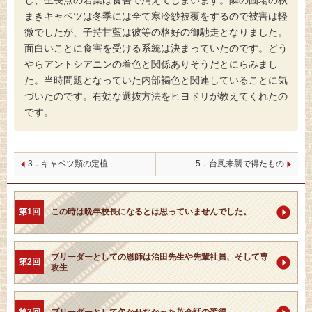
まきキャベツは冬季には全て寒冷紗被覆をするので被害は軽
微でしたが、子持甘藍は彼等の格好の御馳走となりました。
面白いことに食害を受ける系統は決まっていたのです。どう
やらアントシアニンの着色と関係ありそうだとにらみまし
た。当時問題となっていた内部褐色と関連していることに気
づいたのです。有効な選抜方法をヒヨドリが教えてくれたの
です。
3．キャベツ類の定植
5．台風来襲で得たもの
第1回
この時は晩年校長になるとは思っていませんでした。
ブリーダーとしての恩師は治田先生や先輩社員、そして専
第2回
攻生
第3回
ブリーダーとして欠かせなかった英会話の習得