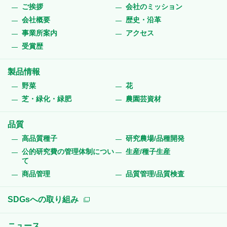
ご挨拶
会社のミッション
会社概要
歴史・沿革
事業所案内
アクセス
受賞歴
製品情報
野菜
花
芝・緑化・緑肥
農園芸資材
品質
高品質種子
研究農場/品種開発
公的研究費の管理体制につい
生産/種子生産
て
商品管理
品質管理/品質検査
SDGsへの取り組み
ニュース