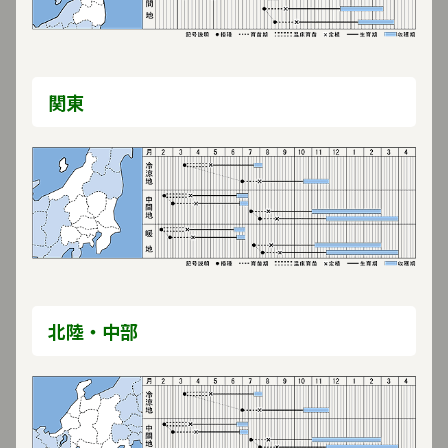
特長
他の品種と特性比較する
関東
黒腐病に比較的強く、根張り・株張りが旺盛で、玉肥大にす
ぐれる。
適期栽培では、定植後75日程度で収穫できる多収の中早生
種。
結球後の裂球が遅く、耐寒性にもすぐれるため、収穫期の幅
が広い。
肉質が厚いので、収穫後の日もちにすぐれる。
北陸・中部
栽培の要点
定植後の活着をよくするため、育苗はポットやセル育苗が適