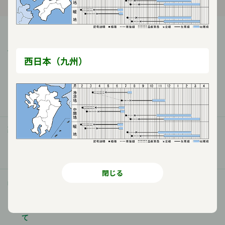
会社案内
西日本（九州）
ご挨拶
会社のミッション
会社概要
歴史・沿革
事業所案内
アクセス
受賞歴
製品情報
野菜
花
芝・緑化・緑肥
農園芸資材
閉じる
品質
高品質種子
研究農場/品種開発
公的研究費の管理体制につい
生産/種子生産
て