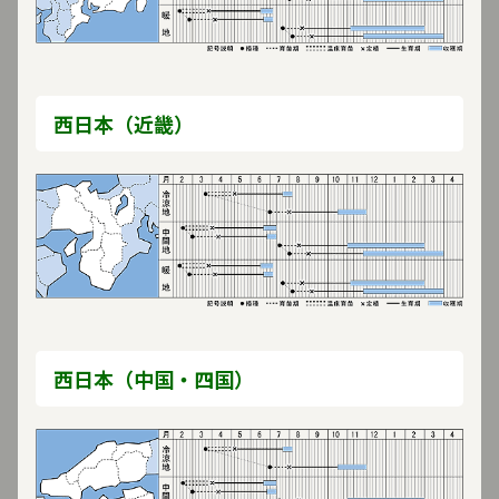
する。
極端な乾燥や過湿は、根傷みの原因となるので注意する。
萎黄病に対しては、適切な防除が必要。
西日本（近畿）
冷涼地の夏秋どりでは、元肥主体でやや控えめに施し、初期
に大株になりすぎないよう注意する。
情報誌関連記事
品目情報
病害虫情報
西日本（中国・四国）
一覧へ戻る