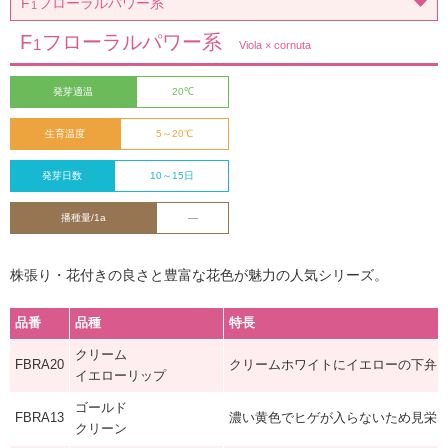
F
フローラルパワー系
1
F
フローラルパワー系
1
Viola × cornuta
発芽適温
20℃
生育温度
5～20℃
発芽日数
10～15日
播種量/1a
—
株張り・花付きの良さと豊富な花色が魅力の人気シリーズ。
品番
品種
特長
クリーム
FBRA20
クリームホワイトにイエローの下弁
イエローリップ
ゴールド
FBRA13
濃い黄色でヒゲが入らないため見栄
クリーン