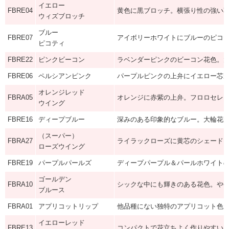
イエロー
FBRE04
黄色に黒ブロッチ。横張り性の強い
ウィズブロッチ
ブルー
FBRE07
アイボリーホワイトにブルーのピコ
ピコティ
FBRE22
ピンクビーコン
ラベンダーピンクのビーコン花色。
FBRE06
ペルシアンピンク
パープルピンクの上弁にイエロー芯
オレンジレッド
FBRA05
オレンジに赤紫の上弁。フロロセレ
ウイング
FBRE16
ディープブルー
深みのある印象的なブルー。大輪花
（スーパー）
FBRA27
ライラックローズに黄芯のシェード
ローズウイング
FBRE19
パープルパールズ
ディープパープル＆パールホワイト
ゴールデン
FBRA10
シックな中にも輝きのある花色。や
ブルース
FBRA01
アプリコットリップ
他品種にない独特のアプリコット色
イエローレッド
FBRE13
コンパクトで花立ちよく作りやすい