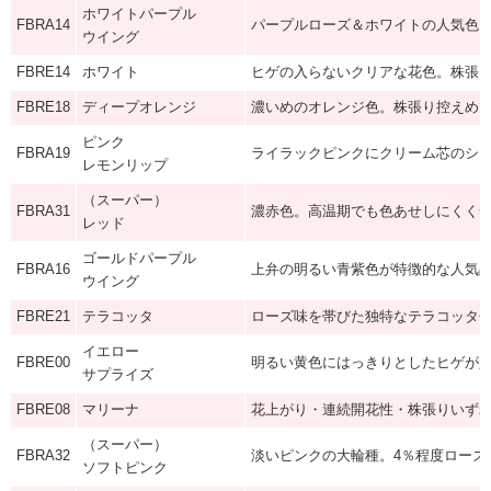
ホワイトパープル
FBRA14
パープルローズ＆ホワイトの人気色
ウイング
FBRE14
ホワイト
ヒゲの入らないクリアな花色。株張
FBRE18
ディープオレンジ
濃いめのオレンジ色。株張り控えめ
ピンク
FBRA19
ライラックピンクにクリーム芯のシ
レモンリップ
（スーパー）
FBRA31
濃赤色。高温期でも色あせしにくく
レッド
ゴールドパープル
FBRA16
上弁の明るい青紫色が特徴的な人気
ウイング
FBRE21
テラコッタ
ローズ味を帯びた独特なテラコッタ
イエロー
FBRE00
明るい黄色にはっきりとしたヒゲが
サプライズ
FBRE08
マリーナ
花上がり・連続開花性・株張りいず
（スーパー）
FBRA32
淡いピンクの大輪種。4％程度ローズ
ソフトピンク