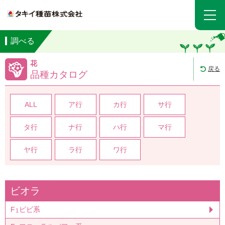
調べる
花
戻る
品種カタログ
ALL
ア行
カ行
サ行
タ行
ナ行
ハ行
マ行
ヤ行
ラ行
ワ行
ビオラ
F
ビビ系
1