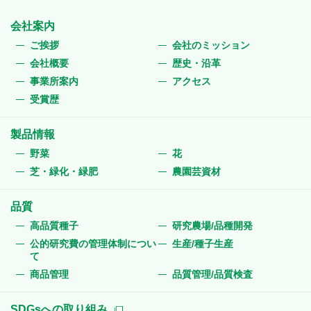
会社案内
ご挨拶
会社のミッション
会社概要
歴史・沿革
事業所案内
アクセス
受賞歴
製品情報
野菜
花
芝・緑化・緑肥
農園芸資材
品質
高品質種子
研究農場/品種開発
公的研究費の管理体制につい
生産/種子生産
て
商品管理
品質管理/品質検査
SDGsへの取り組み