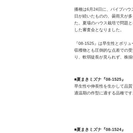
播種は6月24日に、パイプハ
日が続いたものの、曇雨天が多
た。夏場のハウス栽培で問題と
した審査会となりました。
『08-1525』は早生性とボ
収穫物とも圧倒的な点差での受賞
り、軟弱徒長が見られず、株揃
■夏まきミズナ『08-1525』
早生性や伸長性を生かして品質
適温期の作型に適する品種です
■夏まきミズナ『08-1524』