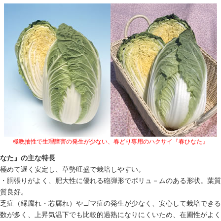
極晩抽性で生理障害の発生が少ない、春どり専用のハクサイ『春ひなた』
なた』の主な特長
極めて遅く安定し、草勢旺盛で栽培しやすい。
・胴張りがよく、肥大性に優れる砲弾形でボリュ－ムのある形状。葉質
質良好。
乏症（縁腐れ・芯腐れ）やゴマ症の発生が少なく、安心して栽培できる
数が多く、上昇気温下でも比較的過熟になりにくいため、在圃性がよく