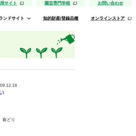
用サイト
園芸専門学校
お問い合わせ
ランドサイト
知的財産/登録品種
オンラインストア
タキイ最前線
ァイトリッチ
桃太郎トマト
リッチひまわり
たねぢから
09.12.18
レノンメロン
キソパワー５
ンレタス ロマリア
、春どり
UETE