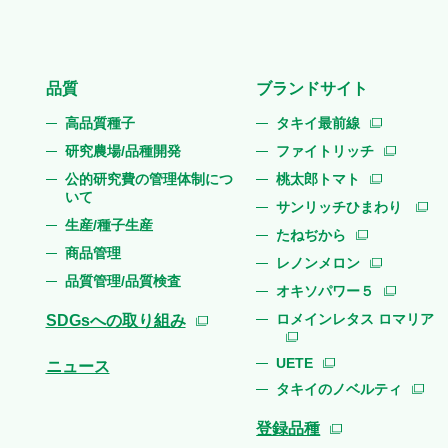
品質
ブランドサイト
高品質種子
タキイ最前線
研究農場/品種開発
ファイトリッチ
公的研究費の管理体制につ
桃太郎トマト
いて
サンリッチひまわり
生産/種子生産
たねぢから
商品管理
レノンメロン
品質管理/品質検査
オキソパワー５
ロメインレタス ロマリア
SDGsへの取り組み
UETE
ニュース
タキイのノベルティ
登録品種