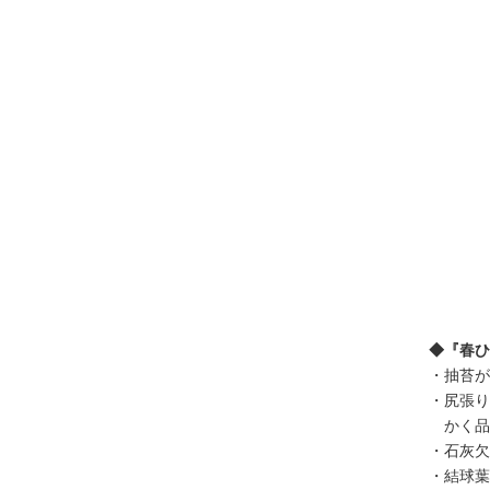
◆『春ひ
・
抽苔が
・
尻張り
かく品
・
石灰欠
・
結球葉