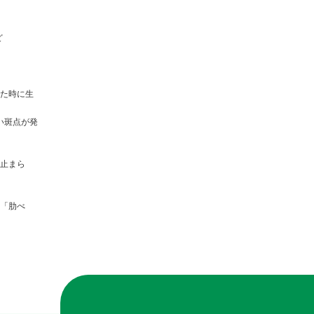
ど
た時に生
い斑点が発
止まら
「肋べ