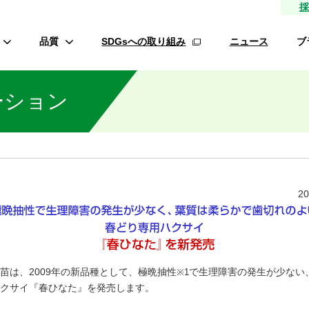
採
品質
SDGsへの取り組み
ニュース
ブ
高品質種子
ーション
研究農場/品種開発
フ
緑肥
的研究費の管理体制について
材
生産/種子生産
サン
商品管理
20
品質管理/品質検査
オ
ロメイ
苗は、2009年の新品種として、極晩抽性
で生理障害の発生が少ない
※1
クサイ『春ひなた』を発売します。