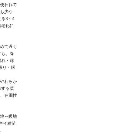
イのノベルティ
使われて
も少な
る3～4
熟老化に
めて遅く
ても、春
腐れ・縁
張り・胴
やわらか
する葉
8
、在圃性
地～暖地
キイ種苗
。