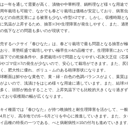
タキ
は一年を通して需要が高く、漬物や中華料理、鍋料理など様々な用途で
周年栽培も可能で、なかでも春どり栽培は価格が安定しており、病害虫
などの自然災害による被害も少ない作型
です。しかし、収穫時期とな
※2
に気温が上昇するため、抽苔
や生理障害が発生しやすく、また、過
※3
の低下などの問題も多いのが現状です。
売するハクサイ『春ひなた』は、春どり栽培で最も問題となる抽苔が極
おり、草勢旺盛で栽培しやすい極早生
の品種です。生理障害におい
※4
温下での乾燥条件や、多肥栽培
で問題となりやすい石灰欠乏症（芯
※5
やゴマ症
の発生が少ないので、安心して栽培ができます。また、尻
6
※7
く、肥大性に優れ、ボリュ－ムのある砲弾形状になります。
球断面は鮮やかな黄色で、黄・緑・白色の色調バランスがよく、葉質は
がよいので、浅漬けをはじめ様々な用途に適しています。また、結球
※
多く、頭部が抱合することで、上昇気温下でも比較的大きくなり過ぎず
れており収穫期の幅が広くなります。
キイ種苗では『春ひなた』が持つ晩抽性と耐生理障害を活かして、一般
4月どり、高冷地での5～6月どりを中心に推進していきます。また、タ
イ品種の特長の一つである、べと病耐病性
の付与も進めていきます
※10