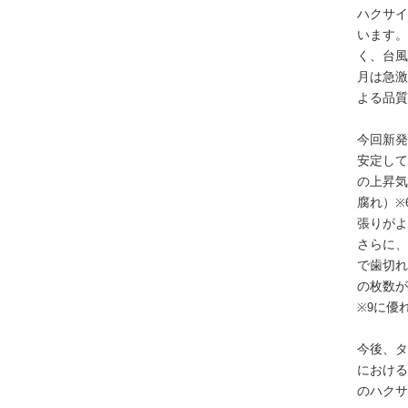
ハクサイ
います。
く、台風
月は急激
よる品質
今回新発
安定して
の上昇気
腐れ）
※
張りがよ
さらに、
で歯切れ
の枚数が
に優
※9
今後、タ
における
のハクサ