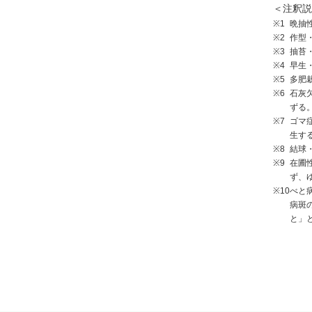
＜注釈説
※1
晩抽
※2
作型
※3
抽苔
※4
早生
※5
多肥
※6
石灰
ずる
※7
ゴマ
生す
※8
結球
※9
在圃
ず、
※10
べと
病斑
と」