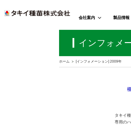
会社案内
製品情報
ご挨拶
野菜
インフォメ
会社のミッション
花
会社概要
芝・緑化・
公
ホーム
[インフォメーション] 2009年
歴史・沿革
農園芸資
事業所案内
アクセス
受賞歴
タキイ種
専用のハ