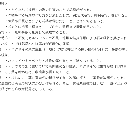
明＞
性・・・とう立ち（抽苔）の遅い性質のことで品種差がある。
・・・作物を作る時期や作り方を分類したもの。例)促成栽培、抑制栽培、春どりな
・・・気温や日長などにより花茎が伸びだすこと。とう立ちともいう。
・・・相対的に播種（種まき）してから、収穫まで日数が早いこと。
栽培・・・肥料を多く施用して栽培すること。
欠乏症・・・石灰（カルシウム）の不足、乾燥や拮抗作用により石灰吸収が妨げられ
。ハクサイでは芯腐れや縁腐れが代表的な症状。
症・・・ハクサイの葉の主脈（一般には‘肋’と呼ばれる白い軸の部分）に、多数の黒
る現象。
・・・ハクサイやキャベツなど植物の葉が重なって球をつくること。
性・・・いつまで畑に置いていても問題のない性質。ハクサイでは生育が結球以降も
ゆっくり葉を締め続け、収穫期が長く続くこと。
病・・・はじめに、葉に黄緑色の斑点ができ、次第に拡大して葉脈が淡褐色になる。
の裏面には灰色で霜状のかびが作られる。また、黄芯系品種では、近年「茎べと」や
と呼ばれる症状が問題となっている。