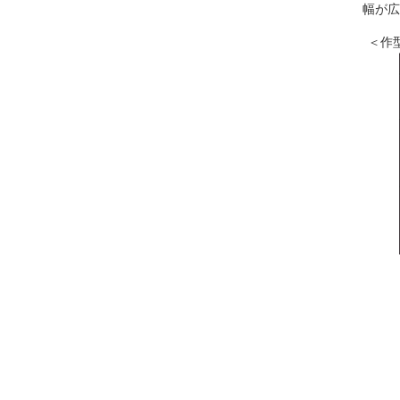
幅が広
＜作