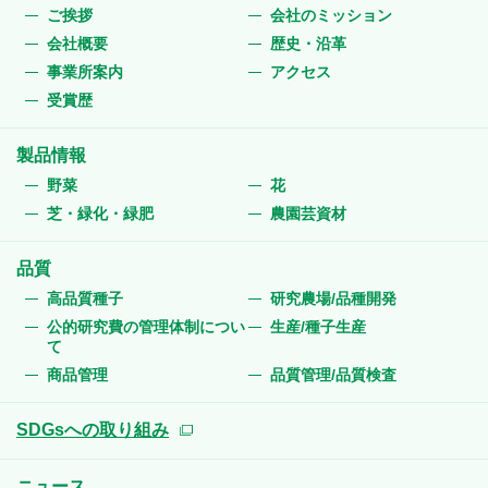
ご挨拶
会社のミッション
会社概要
歴史・沿革
事業所案内
アクセス
受賞歴
製品情報
野菜
花
芝・緑化・緑肥
農園芸資材
品質
高品質種子
研究農場/品種開発
公的研究費の管理体制につい
生産/種子生産
て
商品管理
品質管理/品質検査
SDGsへの取り組み
ニュース