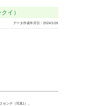
イのノベルティ
ンクイ）
データ作成年月日：2024/1/26
２センチ（写真1）。