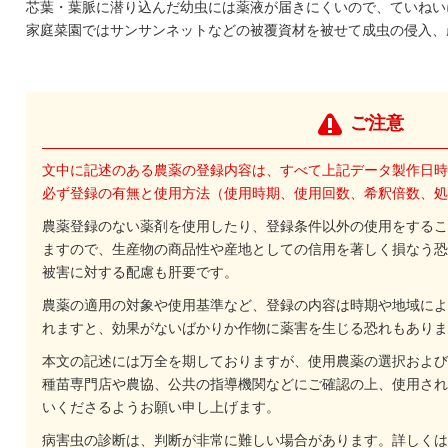
芯葉・葉脈に潜り込んだ幼虫には薬液が届きにくいので、ていねい
家庭菜園ではサンサンネットなどの被覆資材を被せて成虫の侵入、
ご注意
文中に記述のある農薬の登録内容は、すべて上記データ製作日時
必ず登録の有無と使用方法（使用時期、使用回数、希釈倍数、処
農薬登録のない薬剤を使用したり、登録条件以外の使用をするこ
ますので、生産物の商品性や産地としての信用を著しく損なう恐
被害に対する配慮も肝要です。
農薬の適用の対象や使用基準など、登録の内容は時期や地域によ
れますと、効果がないばかりか作物に薬害を生じる恐れもありま
本文の記述には万全を期しておりますが、使用農薬の選択および
種苗専門店や農協、公共の指導機関などにご確認の上、使用され
いくださるようお願い申し上げます。
病害虫の診断は、判断が非常に難しい場合があります。詳しくは