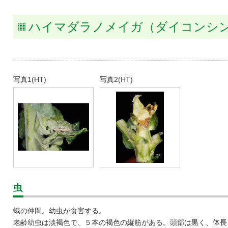
タキ
ハイマダラノメイガ（ダイコンシ
写真1(HT)
写真2(HT)
虫
蛾の仲間。幼虫が食害する。
老齢幼虫は淡褐色で、５本の褐色の縦筋がある。頭部は黒く、体長