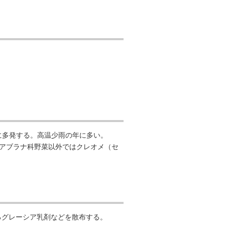
月に多発する。高温少雨の年に多い。
アブラナ科野菜以外ではクレオメ（セ
るグレーシア乳剤などを散布する。