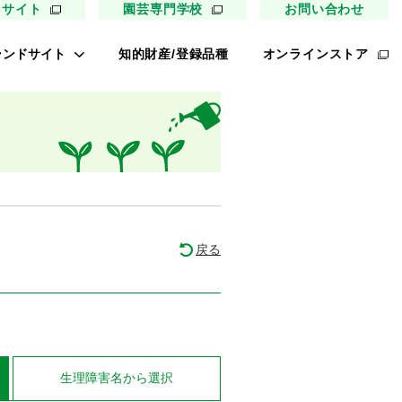
用サイト
園芸専門学校
お問い合わせ
ランドサイト
知的財産/登録品種
オンラインストア
キイ最前線
ァイトリッチ
太郎トマト
リッチひまわり
たねぢから
戻る
ノンメロン
キソパワー５
レタス ロマリア
UETE
生理障害名
から選択