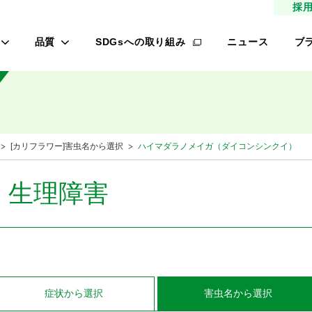
採
品質
SDGsへの取り組み
ニュース
ブ
高品質種子
タ
研究農場/品種開発
フ
緑肥
的研究費の管理体制について
桃
[カリフラワー]害虫名から選択
ハイマダラノメイガ（ダイコンシンクイ）
材
生産/種子生産
サン
商品管理
・生理障害
品質管理/品質検査
レ
オ
ロメイン
症状
から選択
害虫名
から選択