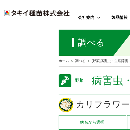
会社案内
製品情報
ご挨拶
野菜
調べる
会社のミッション
花
会社概要
芝・緑化・
公
ホーム
調べる
[野菜]病害虫・生理障害
歴史・沿革
農園芸資
事業所案内
病害虫
野菜
アクセス
受賞歴
カリフラワー
病名
から選択