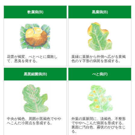
軟腐病(B)
黒腐病(B)
花蕾が褐変、べとべとに腐敗し
葉縁に葉脈から外側へ広がる黄褐
て、悪臭を発する。
色のＶ字形の病斑を形成する。
黒斑細菌病(B)
べと病(F)
中央が褐色、周囲が黒褐色でやや
外葉の葉脈間に、淡褐色、不整形
へこんだ小斑点を形成する。
でややへこんだ病斑を形成する。
裏面に汚白色、霧状のかびを生じ
る。