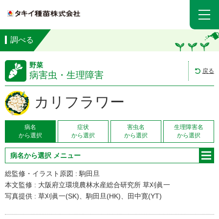
調べる
野菜
戻る
病害虫・生理障害
カリフラワー
病名
症状
害虫名
生理障害名
から選択
から選択
から選択
から選択
病名から選択 メニュー
総監修・イラスト原図 : 駒田旦
本文監修 : 大阪府立環境農林水産総合研究所 草刈眞一
写真提供 : 草刈眞一(SK)、駒田旦(HK)、田中寛(YT)